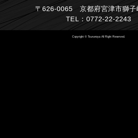
〒626-0065 京都府宮津市獅子崎
TEL：0772-22-2243
Copyright © Tsurunoya All Right Reserved.