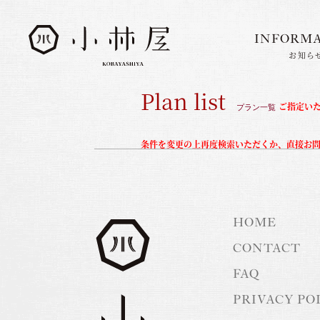
INFORM
お知ら
INFORMATION
お知らせ
Plan list
ご指定い
STORIES
プラン一覧
小林屋について
ROOMS
客室
条件を変更の上再度検索いただくか、直接お
FACILITIES
館内案内
DINING
料理とうつわ
HOME
ONSEN
温泉
CONTACT
FAQ
ACCESS
アクセス
PRIVACY PO