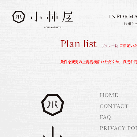
INFORM
お知ら
INFORMATION
お知らせ
Plan list
ご指定い
STORIES
プラン一覧
小林屋について
ROOMS
客室
条件を変更の上再度検索いただくか、直接お
FACILITIES
館内案内
DINING
料理とうつわ
HOME
ONSEN
温泉
CONTACT
FAQ
ACCESS
アクセス
PRIVACY PO