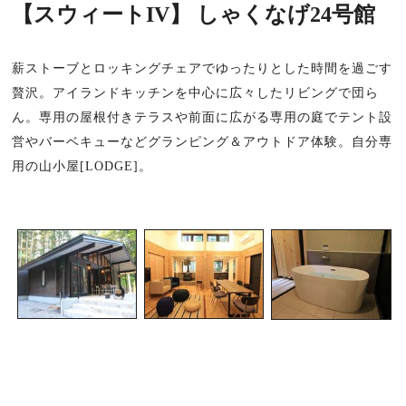
【スウィートIV】 しゃくなげ24号館
薪ストーブとロッキングチェアでゆったりとした時間を過ごす
贅沢。アイランドキッチンを中心に広々したリビングで団ら
ん。専用の屋根付きテラスや前面に広がる専用の庭でテント設
営やバーベキューなどグランピング＆アウトドア体験。自分専
用の山小屋[LODGE]。