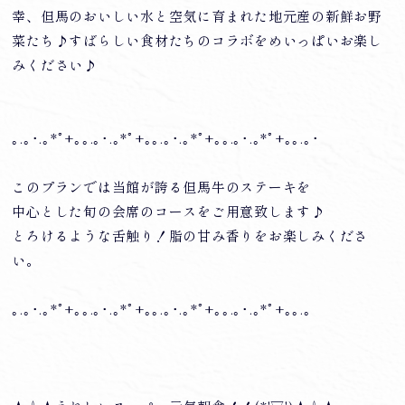
幸、但馬のおいしい水と空気に育まれた地元産の新鮮お野
菜たち♪すばらしい食材たちのコラボをめいっぱいお楽し
みください♪
｡.｡･.｡*ﾟ+｡｡.｡･.｡*ﾟ+｡｡.｡･.｡*ﾟ+｡｡.｡･.｡*ﾟ+｡｡.｡･
このプランでは当館が誇る但馬牛のステーキを
中心とした旬の会席のコースをご用意致します♪
とろけるような舌触り！脂の甘み香りをお楽しみくださ
い。
｡.｡･.｡*ﾟ+｡｡.｡･.｡*ﾟ+｡｡.｡･.｡*ﾟ+｡｡.｡･.｡*ﾟ+｡｡.｡