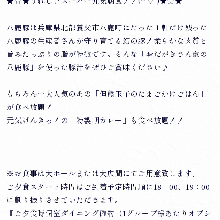
★☆★うれしいスーパー元気朝食！！(*'▽')★☆★
八鹿豚は兵庫県北部養父市八鹿町にたった１軒だけ残った
八鹿豚の生産者さんが守り育てる幻の豚！柔らかな肉質と
旨みたっぷりの脂が特徴です。そんな「おだがきさん家の
八鹿豚」を使った豚汁をぜひご賞味ください♪
もちろん…大人気のあの「但熊玉子のたまごかけごはん」
が食べ放題！
元気げんきっ！の「特製朝カレー」も食べ放題！！
※お食事は大ホールまたは大広間にてご用意致します。
ご夕食スタート時間はご到着予定時間順に18：00、19：00
に割り振りさせていただきます。
『ご夕食時個室ダイニング確約（1グループ様あたりオプシ