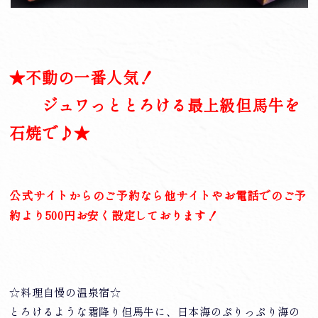
★不動の一番人気！
ジュワっととろける最上級但馬牛を
石焼で♪★
公式サイトからのご予約なら他サイトやお電話でのご予
約より500円お安く設定しております！
☆料理自慢の温泉宿☆
とろけるような霜降り但馬牛に、日本海のぷりっぷり海の