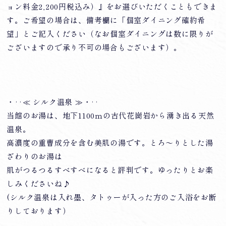
ョン料金2,200円税込み）』をお選びいただくこともできま
す。ご希望の場合は、備考欄に「個室ダイニング確約希
望」とご記入ください（なお個室ダイニングは数に限りが
ございますので承り不可の場合もございます）。
・‥≪ シルク温泉 ≫・‥
当館のお湯は、地下1100ｍの古代花崗岩から湧き出る天然
温泉。
高濃度の重曹成分を含む美肌の湯です。とろ～りとした湯
ざわりのお湯は
肌がつるつるすべすべになると評判です。ゆったりとお楽
しみくださいね♪
(シルク温泉は入れ墨、タトゥーが入った方のご入浴をお断
りしております）