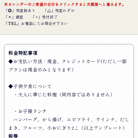
※カレンダーのご希望の日付をクリックすると次画面へと進みます。
「
◎
」残室数あり
「
△
」残室わずか
「
×
」満室
「
−
」受付終了
「
TEL
」お電話にてお問合せ下さい
料金特記事項
◆お支払い方法：現金、クレジットカード(ただし一部
プランは現金のみとなります）
◆子供夕食について
・大人に準じた料理（同内容ではありません）
・お子様ランチ
ハンバーグ、から揚げ、エビフライ、ウインナ、だし
まき、フルーツ、小おにぎり2こ（以上ワンプレート）
税等