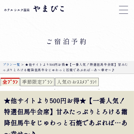
ご宿泊予約
プラン一覧
> ★他サイトより500円お得★【一番人気！特選但馬牛会席】甘みた
っぷりとろける霜降但馬牛をじゅわっと石焼であぶれば…あ～幸せ～♪
全ﾌﾟﾗﾝ
季節限定ﾌﾟﾗﾝ
人気のおｽｽﾒﾌﾟﾗﾝ!
★他サイトより500円お得★【一番人気！
特選但馬牛会席】甘みたっぷりとろける霜
降但馬牛をじゅわっと石焼であぶれば…あ