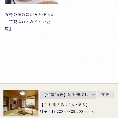
竹野の塩のにがりを使った
「特製ふわとろすくい豆
腐」
【ご利用人数：1人〜5人】
料金：18,220円〜28,600円／人