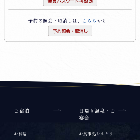
予約の照会・取消しは、
こちら
から
ご宿泊
日帰り温泉・ご
宴会
お料理
お食事処たんとう