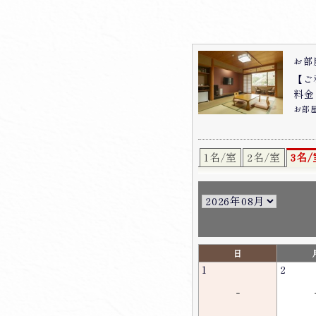
お部
【ご
料金：
お部
1名/室
2名/室
3名/
日
1
2
-