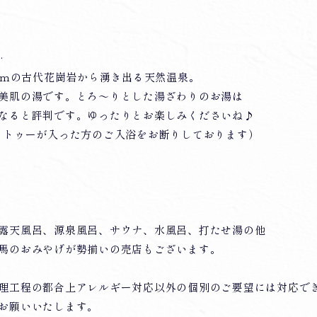
‥
00ｍの古代花崗岩から湧き出る天然温泉。
美肌の湯です。とろ～りとした湯ざわりのお湯は
なると評判です。ゆったりとお楽しみくださいね♪
タトゥーが入った方のご入浴をお断りしております）
露天風呂、源泉風呂、サウナ、水風呂、打たせ湯の他
馬のおみやげが勢揃いの売店もございます。
理工程の都合上アレルギー対応以外の個別のご要望には対応で
お願いいたします。