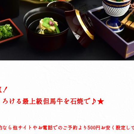
気！
ける最上級但馬牛を石焼で♪★
約なら他サイトやお電話でのご予約より500円お安く設定し