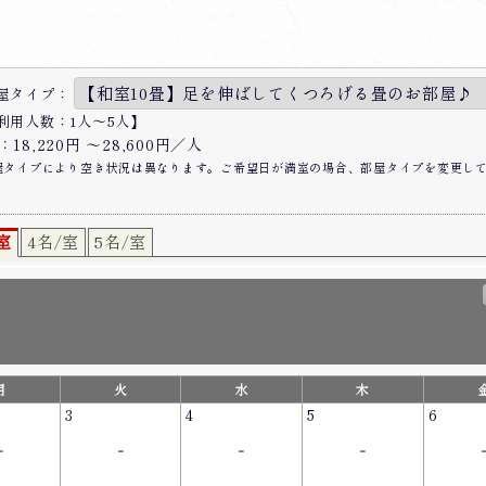
屋タイプ：
利用人数：1人〜5人】
18,220円 〜28,600円／人
屋タイプにより空き状況は異なります。ご希望日が満室の場合、部屋タイプを変更し
室
4名/室
5名/室
月
火
水
木
3
4
5
6
-
-
-
-