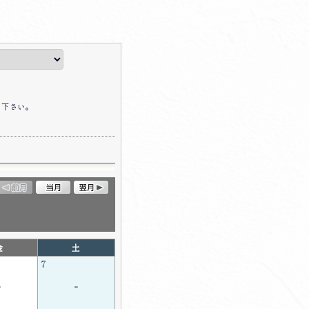
て下さい。
金
土
7
-
-