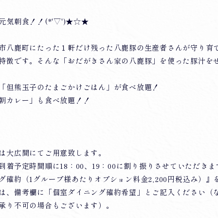
気朝食！！(*'▽')★☆★
市八鹿町にたった１軒だけ残った八鹿豚の生産者さんが守り育
特徴です。そんな「おだがきさん家の八鹿豚」を使った豚汁を
「但熊玉子のたまごかけごはん」が食べ放題！
朝カレー」も食べ放題！！
は大広間にてご用意致します。
着予定時間順に18：00、19：00に割り振りさせていただきま
グ確約（1グループ様あたりオプション料金2,200円税込み）
は、備考欄に「個室ダイニング確約希望」とご記入ください（
承り不可の場合もございます）。