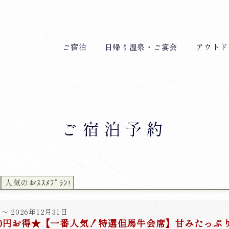
ご宿泊
日帰り温泉・ご宴会
アウトド
ご宿泊予約
人気のおｽｽﾒﾌﾟﾗﾝ!
～ 2026年12月31日
00円お得★【一番人気！特選但馬牛会席】甘みたっぷ