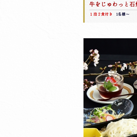
牛をじゅわっと石
１泊２食付き
1名様～