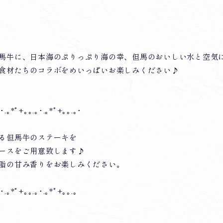
馬牛に、日本海のぷりっぷり海の幸、但馬のおいしい水と空気
食材たちのコラボをめいっぱいお楽しみください♪
｡･.｡*ﾟ+｡｡.｡･.｡*ﾟ+｡｡.｡･
る但馬牛のステーキを
ースをご用意致します♪
脂の甘み香りをお楽しみください。
｡･.｡*ﾟ+｡｡.｡･.｡*ﾟ+｡｡.｡