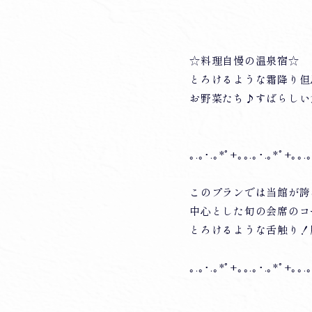
☆料理自慢の温泉宿☆
とろけるような霜降り但
お野菜たち♪すばらしい
｡.｡･.｡*ﾟ+｡｡.｡･.｡*ﾟ+｡｡.
このプランでは当館が誇
中心とした旬の会席のコ
とろけるような舌触り！
｡.｡･.｡*ﾟ+｡｡.｡･.｡*ﾟ+｡｡.