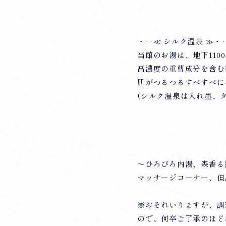
・‥≪ シルク温泉 ≫・
当館のお湯は、地下11
高濃度の重曹成分を含む
肌がつるつるすべすべに
(シルク温泉は入れ墨、
～ひろびろ内湯、森香る
マッサージコーナー、但
※おそれいりますが、調
ので、何卒ご了承のほど