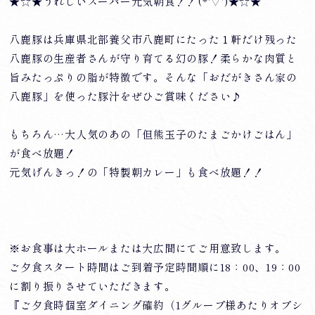
★☆★うれしいスーパー元気朝食！！(*'▽')★☆★
八鹿豚は兵庫県北部養父市八鹿町にたった１軒だけ残った
八鹿豚の生産者さんが守り育てる幻の豚！柔らかな肉質と
旨みたっぷりの脂が特徴です。そんな「おだがきさん家の
八鹿豚」を使った豚汁をぜひご賞味ください♪
もちろん…大人気のあの「但熊玉子のたまごかけごはん」
が食べ放題！
元気げんきっ！の「特製朝カレー」も食べ放題！！
※お食事は大ホールまたは大広間にてご用意致します。
ご夕食スタート時間はご到着予定時間順に18：00、19：00
に割り振りさせていただきます。
『ご夕食時個室ダイニング確約（1グループ様あたりオプシ