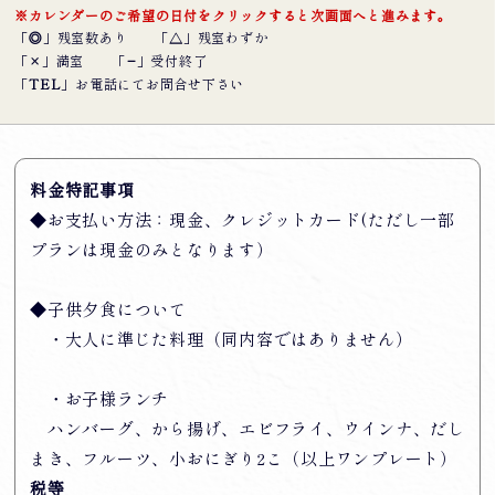
※カレンダーのご希望の日付をクリックすると次画面へと進みます。
「
◎
」残室数あり
「
△
」残室わずか
「
×
」満室
「
−
」受付終了
「
TEL
」お電話にてお問合せ下さい
料金特記事項
◆お支払い方法：現金、クレジットカード(ただし一部
プランは現金のみとなります）
◆子供夕食について
・大人に準じた料理（同内容ではありません）
・お子様ランチ
ハンバーグ、から揚げ、エビフライ、ウインナ、だし
まき、フルーツ、小おにぎり2こ（以上ワンプレート）
税等