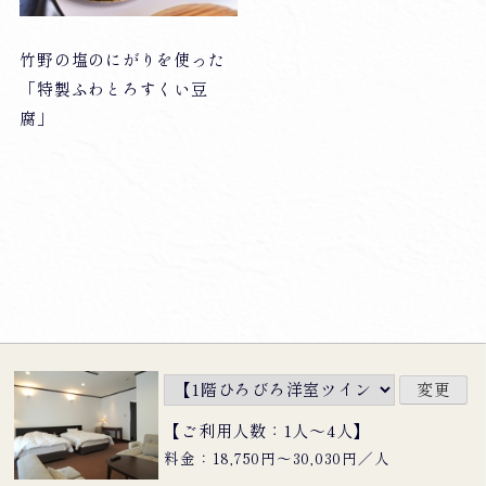
竹野の塩のにがりを使った
「特製ふわとろすくい豆
腐」
【ご利用人数：1人〜4人】
料金：18,750円〜30,030円／人