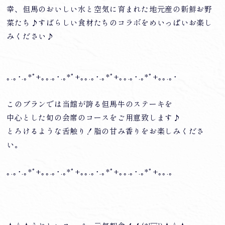
幸、但馬のおいしい水と空気に育まれた地元産の新鮮お野
菜たち♪すばらしい食材たちのコラボをめいっぱいお楽し
みください♪
｡.｡･.｡*ﾟ+｡｡.｡･.｡*ﾟ+｡｡.｡･.｡*ﾟ+｡｡.｡･.｡*ﾟ+｡｡.｡･
このプランでは当館が誇る但馬牛のステーキを
中心とした旬の会席のコースをご用意致します♪
とろけるような舌触り！脂の甘み香りをお楽しみくださ
い。
｡.｡･.｡*ﾟ+｡｡.｡･.｡*ﾟ+｡｡.｡･.｡*ﾟ+｡｡.｡･.｡*ﾟ+｡｡.｡