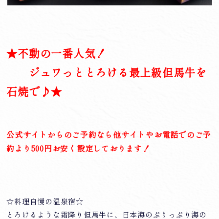
★不動の一番人気！
ジュワっととろける最上級但馬牛を
石焼で♪★
公式サイトからのご予約なら他サイトやお電話でのご予
約より500円お安く設定しております！
☆料理自慢の温泉宿☆
とろけるような霜降り但馬牛に、日本海のぷりっぷり海の