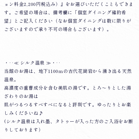
ョン料金2,200円税込み）』をお選びいただくこともできま
す。ご希望の場合は、備考欄に「個室ダイニング確約希
望」とご記入ください（なお個室ダイニングは数に限りが
ございますので承り不可の場合もございます）。
・‥≪ シルク温泉 ≫・‥
当館のお湯は、地下1100ｍの古代花崗岩から湧き出る天然
温泉。
高濃度の重曹成分を含む美肌の湯です。とろ～りとした湯
ざわりのお湯は
肌がつるつるすべすべになると評判です。ゆったりとお楽
しみくださいね♪
(シルク温泉は入れ墨、タトゥーが入った方のご入浴をお断
りしております）