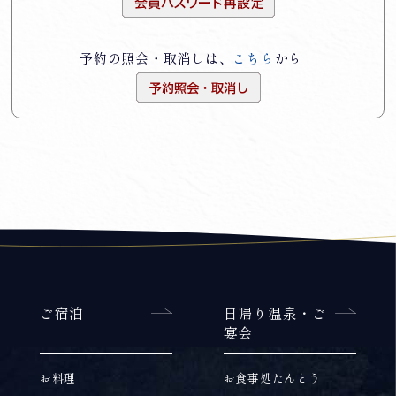
予約の照会・取消しは、
こちら
から
ご宿泊
日帰り温泉・ご
宴会
お料理
お食事処たんとう