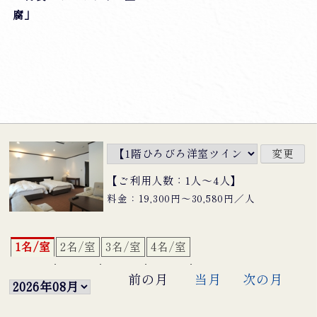
腐」
【ご利用人数：1人〜4人】
料金：19,300円〜30,580円／人
1名/室
2名/室
3名/室
4名/室
前の月
当月
次の月