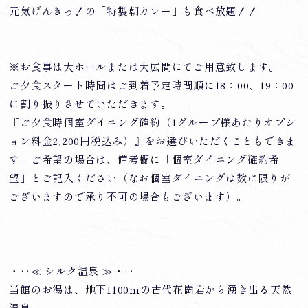
元気げんきっ！の「特製朝カレー」も食べ放題！！
※お食事は大ホールまたは大広間にてご用意致します。
ご夕食スタート時間はご到着予定時間順に18：00、19：00
に割り振りさせていただきます。
『ご夕食時個室ダイニング確約（1グループ様あたりオプシ
ョン料金2,200円税込み）』をお選びいただくこともできま
す。ご希望の場合は、備考欄に「個室ダイニング確約希
望」とご記入ください（なお個室ダイニングは数に限りが
ございますので承り不可の場合もございます）。
・‥≪ シルク温泉 ≫・‥
当館のお湯は、地下1100ｍの古代花崗岩から湧き出る天然