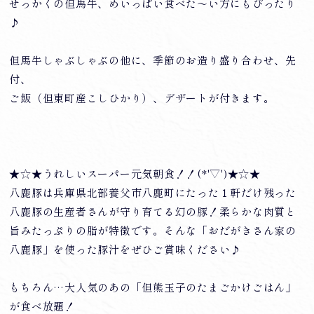
せっかくの但馬牛、めいっぱい食べた～い方にもぴったり
♪
但馬牛しゃぶしゃぶの他に、季節のお造り盛り合わせ、先
付、
ご飯（但東町産こしひかり）、デザートが付きます。
★☆★うれしいスーパー元気朝食！！(*'▽')★☆★
八鹿豚は兵庫県北部養父市八鹿町にたった１軒だけ残った
八鹿豚の生産者さんが守り育てる幻の豚！柔らかな肉質と
旨みたっぷりの脂が特徴です。そんな「おだがきさん家の
八鹿豚」を使った豚汁をぜひご賞味ください♪
もちろん…大人気のあの「但熊玉子のたまごかけごはん」
が食べ放題！