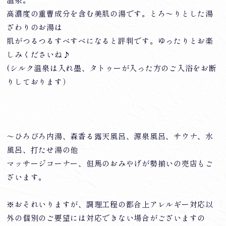
温泉。
高濃度の重曹成分を含む美肌の湯です。とろ～りとした湯
ざわりのお湯は
肌がつるつるすべすべになると評判です。ゆったりとお楽
しみくださいね♪
(シルク温泉は入れ墨、タトゥーが入った方のご入浴をお断
りしております）
～ひろびろ内湯、森香る露天風呂、源泉風呂、サウナ、水
風呂、打たせ湯の他
マッサージコーナー、但馬のおみやげが勢揃いの売店もご
ざいます。
※おそれいりますが、調理工程の都合上アレルギー対応以
外の個別のご要望には対応できない場合がございますの