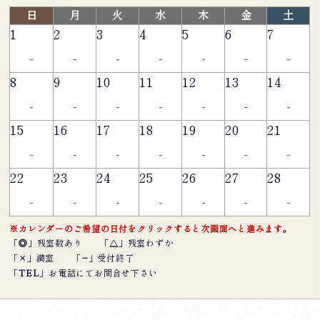
日
月
火
水
木
金
土
1
2
3
4
5
6
7
-
-
-
-
-
-
-
8
9
10
11
12
13
14
-
-
-
-
-
-
-
15
16
17
18
19
20
21
-
-
-
-
-
-
-
22
23
24
25
26
27
28
-
-
-
-
-
-
-
※カレンダーのご希望の日付をクリックすると次画面へと進みます。
「
◎
」残室数あり
「
△
」残室わずか
「
×
」満室
「
−
」受付終了
「
TEL
」お電話にてお問合せ下さい