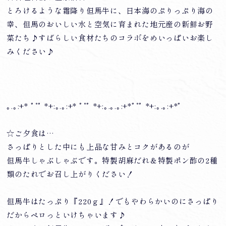
とろけるような霜降り但馬牛に、日本海のぷりっぷり海の
幸、但馬のおいしい水と空気に育まれた地元産の新鮮お野
菜たち♪すばらしい食材たちのコラボをめいっぱいお楽し
みください♪
｡.｡:+* ﾟ ゜ﾟ *+:｡.｡:+* ﾟ ゜ﾟ *+:｡.｡.｡:+*ﾟ ゜ﾟ *+:｡.｡:+*ﾟ
☆ご夕食は…
さっぱりとした中にも上品な甘みとコクがあるのが
但馬牛しゃぶしゃぶです。特製胡麻だれ＆特製ポン酢の2種
類のたれでお召し上がりください！
但馬牛はたっぷり『220ｇ』！でもやわらかいのにさっぱり
だからペロっといけちゃいます♪