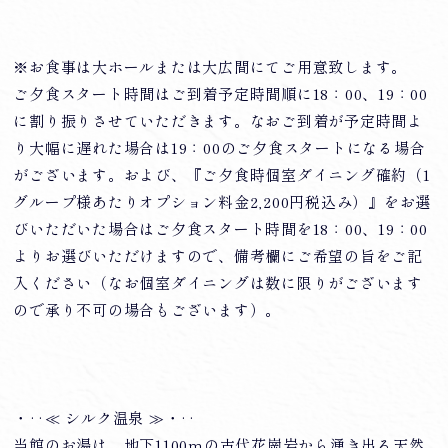
※お食事は大ホールまたは大広間にてご用意致します。
ご夕食スタート時間はご到着予定時間順に18：00、19：00
に割り振りさせていただきます。なおご到着が予定時間よ
り大幅に遅れた場合は19：00のご夕食スタートになる場合
がございます。および、『ご夕食時個室ダイニング確約（1
グループ様あたりオプション料金2,200円税込み）』をお選
びいただいた場合はご夕食スタート時間を18：00、19：00
よりお選びいただけますので、備考欄にご希望の旨をご記
入ください（なお個室ダイニングは数に限りがございます
ので承り不可の場合もございます）。
・‥≪ シルク温泉 ≫・‥
当館のお湯は、地下1100ｍの古代花崗岩から湧き出る天然