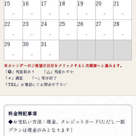
15
16
17
18
19
20
21
-
-
-
-
-
-
-
22
23
24
25
26
27
28
-
-
-
-
-
-
-
29
30
31
-
-
-
※カレンダーのご希望の日付をクリックすると次画面へと進みます。
「
◎
」残室数あり
「
△
」残室わずか
「
×
」満室
「
−
」受付終了
「
TEL
」お電話にてお問合せ下さい
料金特記事項
◆お支払い方法：現金、クレジットカード(ただし一部
プランは現金のみとなります）