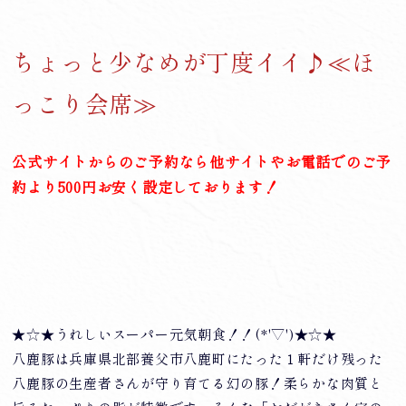
ちょっと少なめが丁度イイ♪≪ほ
っこり会席≫
公式サイトからのご予約なら他サイトやお電話でのご予
約より500円お安く設定しております！
★☆★うれしいスーパー元気朝食！！(*'▽')★☆★
八鹿豚は兵庫県北部養父市八鹿町にたった１軒だけ残った
八鹿豚の生産者さんが守り育てる幻の豚！柔らかな肉質と