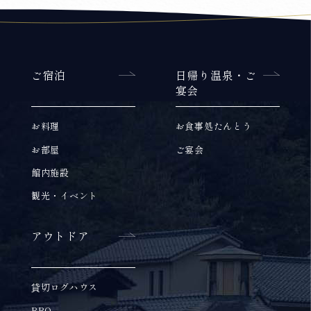
ご宿泊
日帰り温泉・ご
宴会
お料理
お食事処たんとう
お部屋
ご宴会
館内施設
観光・イベント
アウトドア
貸切ログハウス
BBQ