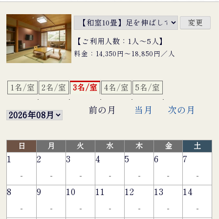
【ご利用人数：1人〜5人】
料金：14,350円〜18,850円／人
1名/室
2名/室
3名/室
4名/室
5名/室
前の月
当月
次の月
日
月
火
水
木
金
土
1
2
3
4
5
6
7
-
-
-
-
-
-
-
8
9
10
11
12
13
14
-
-
-
-
-
-
-