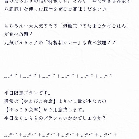
旨みたっぷりの脂が特徴です。そんな「おだがきさん家の
八鹿豚」を使った豚汁をぜひご賞味ください♪
もちろん…大人気のあの「但熊玉子のたまごかけごはん」
が食べ放題！
元気げんきっ！の「特製朝カレー」も食べ放題！！
.｡.:*･ﾟ＋.｡.:*･ﾟ＋.｡.:*･ﾟ＋.｡.:*･ﾟ＋.｡.:*･ﾟ＋.｡.:*･ﾟ
平日限定プランです。
通常の【やまびこ会席】より少し量が少なめの
【ほっこり会席】をご用意致します。
平日ならこちらのプランもいかかでしょうか？
.｡.:*･ﾟ＋.｡.:*･ﾟ＋.｡.:*･ﾟ＋.｡.:*･ﾟ＋.｡.:*･ﾟ＋.｡.:*･ﾟ＋