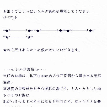
お泊りで目いっぱいシルク温泉を堪能してください
(*'▽')♪
*★*――――*★* *★*――――*★**★*――――*★*
*★*――――*★*
★お布団はあらかじめ敷かせていただきます。
・‥≪ シルク温泉 ≫・‥
当館のお湯は、地下1100ｍの古代花崗岩から湧き出る天然
温泉。
高濃度の重曹成分を含む美肌の湯です。とろ～りとした湯
ざわりのお湯は
肌がつるつるすべすべになると評判です。ゆったりとお楽