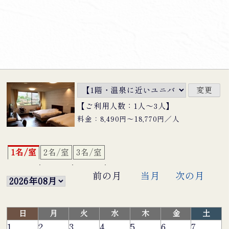
【ご利用人数：1人〜3人】
料金：8,490円〜18,770円／人
1名/室
2名/室
3名/室
前の月
当月
次の月
日
月
火
水
木
金
土
1
2
3
4
5
6
7