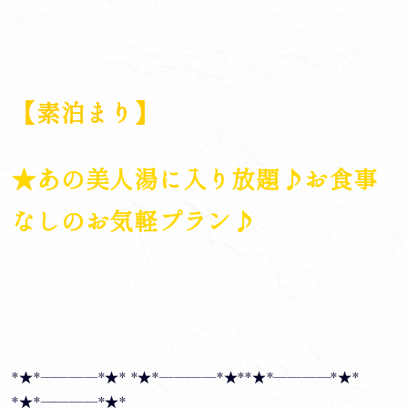
【素泊まり】
★あの美人湯に入り放題♪お食事
なしのお気軽プラン♪
*★*――――*★* *★*――――*★**★*――――*★*
*★*――――*★*