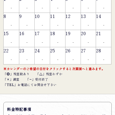
-
-
-
-
-
-
-
8
9
10
11
12
13
14
-
-
-
-
-
-
-
15
16
17
18
19
20
21
-
-
-
-
-
-
-
22
23
24
25
26
27
28
-
-
-
-
-
-
-
※カレンダーのご希望の日付をクリックすると次画面へと進みます。
「
◎
」残室数あり
「
△
」残室わずか
「
×
」満室
「
−
」受付終了
「
TEL
」お電話にてお問合せ下さい
料金特記事項