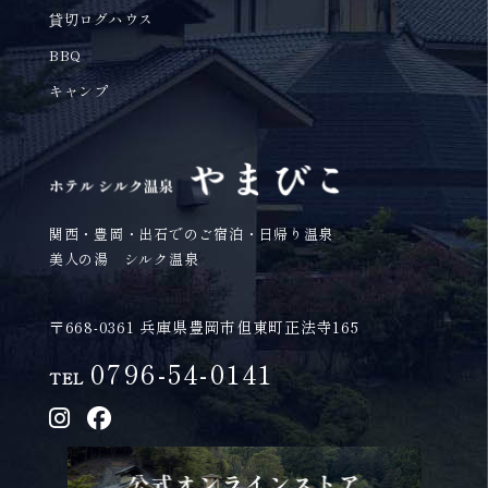
貸切ログハウス
BBQ
キャンプ
関西・豊岡・出石でのご宿泊・日帰り温泉
美人の湯 シルク温泉
〒668-0361 兵庫県豊岡市但東町正法寺165
0796-54-0141
TEL