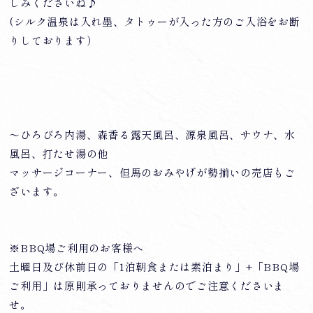
しみくださいね♪
(シルク温泉は入れ墨、タトゥーが入った方のご入浴をお断
りしております）
～ひろびろ内湯、森香る露天風呂、源泉風呂、サウナ、水
風呂、打たせ湯の他
マッサージコーナー、但馬のおみやげが勢揃いの売店もご
ざいます。
※BBQ場ご利用のお客様へ
土曜日及び休前日の「1泊朝食または素泊まり」+「BBQ場
ご利用」は原則承っておりませんのでご注意くださいま
せ。