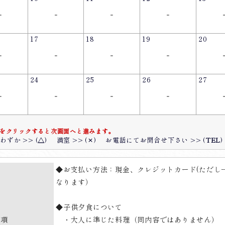
-
-
-
-
17
18
19
20
-
-
-
-
24
25
26
27
-
-
-
-
をクリックすると次画面へと進みます。
わずか >> (
△
)
満室 >> (
×
)
お電話にてお問合せ下さい >> (
TEL
)
◆お支払い方法：現金、クレジットカード(ただし
なります）
◆子供夕食について
事項
・大人に準じた料理（同内容ではありません）