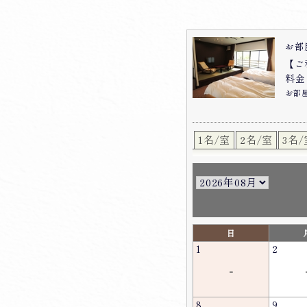
お部
【ご
料金：
お部
1名/室
2名/室
3名/
日
1
2
-
8
9