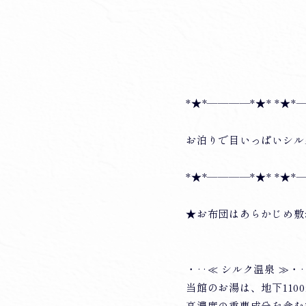
*★*――――*★* *★*
お泊りで目いっぱいシルク
*★*――――*★* *★*
★お布団はあらかじめ敷
・‥≪ シルク温泉 ≫・
当館のお湯は、地下11