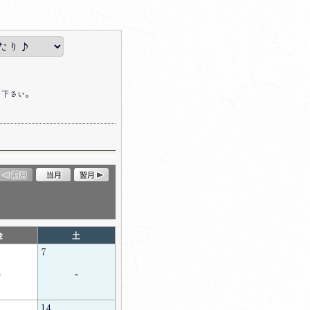
て下さい。
金
土
7
-
-
14