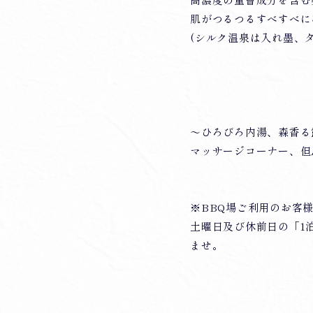
高濃度の重曹成分を含む
肌がつるつるすべすべに
(シルク温泉は入れ墨、
～ひろびろ内湯、森香る
マッサージコーナー、但
※BBQ場ご利用のお客
土曜日及び休前日の「1
ませ。