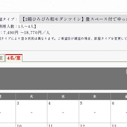
屋タイプ：
利用人数：1人〜4人】
7,490円 〜18,770円／人
屋タイプにより空き状況は異なります。ご希望日が満室の場合、部屋タイプを変更し
室
4名/室
月
火
水
木
3
4
5
6
-
-
-
-
10
11
12
13