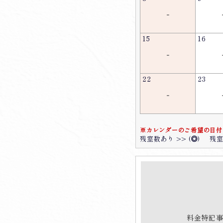
-
15
16
-
22
23
-
※カレンダーのご希望の日付
残室数あり >> (
◎
)
残室
料金特記