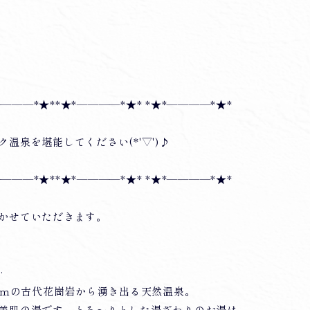
――――*★**★*――――*★* *★*――――*★*
温泉を堪能してください(*'▽')♪
――――*★**★*――――*★* *★*――――*★*
かせていただきます。
‥
00ｍの古代花崗岩から湧き出る天然温泉。