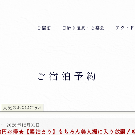
ご宿泊
日帰り温泉・ご宴会
アウトド
ご宿泊予約
人気のおｽｽﾒﾌﾟﾗﾝ!
～ 2026年12月31日
00円お得★【素泊まり】もちろん美人湯に入り放題！