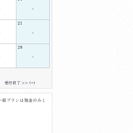
-
-
21
-
-
28
-
-
受付終了 >> (
−
)
一部プランは現金のみと