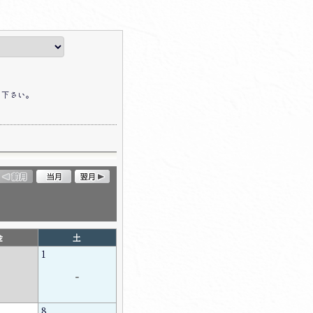
て下さい。
金
土
1
-
8