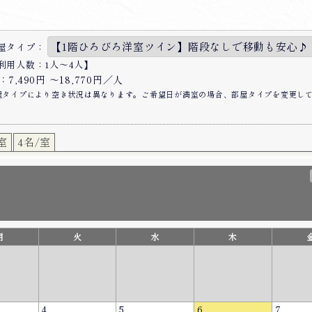
屋タイプ：
利用人数：1人〜4人】
7,490円 〜18,770円／人
屋タイプにより空き状況は異なります。ご希望日が満室の場合、部屋タイプを変更し
室
4名/室
月
火
水
木
4
5
6
7