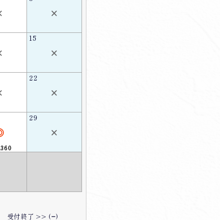
×
×
15
×
×
22
×
×
29
◎
×
,360
受付終了 >> (
−
)