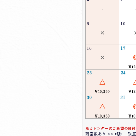
-
9
10
×
16
17
×
¥12
23
24
△
¥10,360
¥12
30
31
△
¥10,360
¥10
※カレンダーのご希望の日付
残室数あり >> (
◎
)
残室