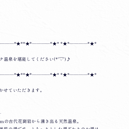
――――*★**★*――――*★* *★*――――*★*
温泉を堪能してください(*'▽')♪
――――*★**★*――――*★* *★*――――*★*
かせていただきます。
‥
00ｍの古代花崗岩から湧き出る天然温泉。