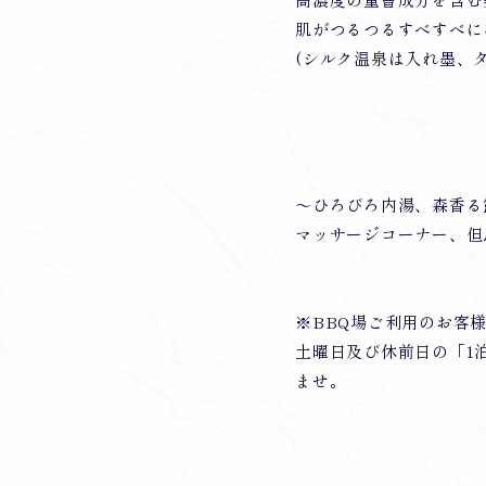
高濃度の重曹成分を含む
肌がつるつるすべすべに
(シルク温泉は入れ墨、
～ひろびろ内湯、森香る
マッサージコーナー、但
※BBQ場ご利用のお客
土曜日及び休前日の「1
ませ。