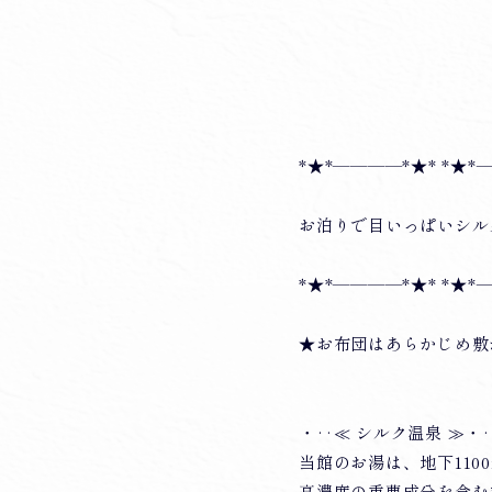
*★*――――*★* *★*
お泊りで目いっぱいシルク
*★*――――*★* *★*
★お布団はあらかじめ敷
・‥≪ シルク温泉 ≫・
当館のお湯は、地下11