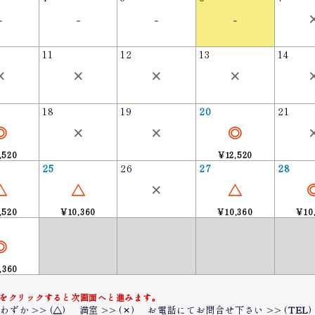
-
-
-
-
11
12
13
14
×
×
×
×
18
19
20
21
◎
×
×
◎
,520
¥12,520
25
26
27
28
△
△
×
△
,520
¥10,360
¥10,360
¥10
◎
,360
をクリックすると次画面へと進みます。
わずか >> (
△
)
満室 >> (
×
)
お電話にてお問合せ下さい >> (
TEL
)