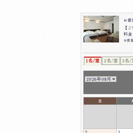
お部
【ご
料金：
お部
1名/室
2名/室
3名/
日
2
3