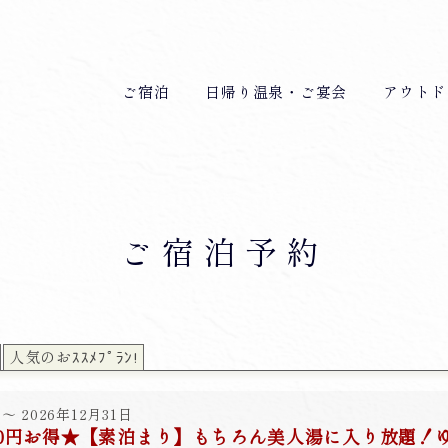
ご宿泊
日帰り温泉・ご宴会
アウトド
ご宿泊予約
人気のおｽｽﾒﾌﾟﾗﾝ!
～ 2026年12月31日
00円お得★【素泊まり】もちろん美人湯に入り放題！