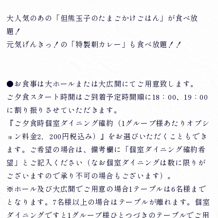
大人気のあの「但熊玉子のたまごかけごはん」が食べ放
題！
元気げんきっ！の「特製朝カレー」も食べ放題！！
●お食事は大ホールまたは大広間にてご用意致します。
ご夕食スタート時間はご到着予定時間順に18：00、19：00
に割り振りさせていただきます。
『ご夕食時個室ダイニング確約（1グループ様あたりオプシ
ョン料金2，200円税込み）』をお選びいただくこともでき
ます。ご希望の場合は、備考欄に「個室ダイニング確約希
望」とご記入ください（なお個室ダイニングは数に限りが
ございますので承り不可の場合もございます）。
※ホール及び大広間でご用意の場合1テーブルは6名様まで
となります。7名様以上の場合はテーブルが離れます。個室
ダイニングですと1グループ様ひとつづきのテーブルでご用