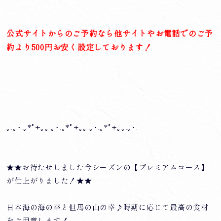
公式サイトからのご予約なら他サイトやお電話でのご予
約より500円お安く設定しております！
｡.｡･.｡*ﾟ+｡｡.｡･.｡*ﾟ+｡｡.｡･.｡*ﾟ+｡｡.｡･.
★★お待たせしました今シーズンの【プレミアムコース】
が仕上がりました！★★
日本海の海の幸と但馬の山の幸♪時期に応じて最高の食材
をご用意します！