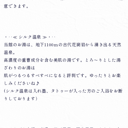
意できます。
・‥≪ シルク温泉 ≫・‥
当館のお湯は、地下1100ｍの古代花崗岩から湧き出る天然
温泉。
高濃度の重曹成分を含む美肌の湯です。とろ～りとした湯
ざわりのお湯は
肌がつるつるすべすべになると評判です。ゆったりとお楽
しみくださいね♪
(シルク温泉は入れ墨、タトゥーが入った方のご入浴をお断
りしております）