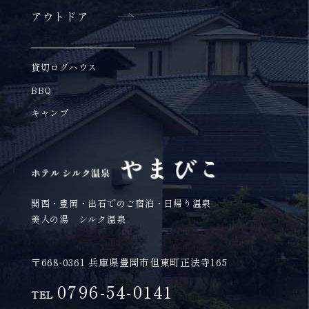
アウトドア
貸切ログハウス
BBQ
キャンプ
関西・豊岡・出石でのご宿泊・日帰り温泉
美人の湯 シルク温泉
〒668-0361 兵庫県豊岡市但東町正法寺165
0796-54-0141
TEL