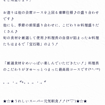
お造りは他の会席コースを上回る豪華仕様♪の盛り合わせ
です♪
他にも、季節の前菜盛り合わせに、こだわりお料理盛りだ
くさん♪
旬の食材を厳選して使用♪料理長の自信が詰まったお料理
たちはまるで「宝石箱」のよう！
「厳選食材をめいっぱい楽しんでいただきたい！」料理長
のこだわりがぎゅ～っとつまった最高級コースです(*^-^*)
。.。・.。*゜+。。.。・.。*゜
★☆★うれしいスーパー元気朝食！！(*’▽’)★☆★