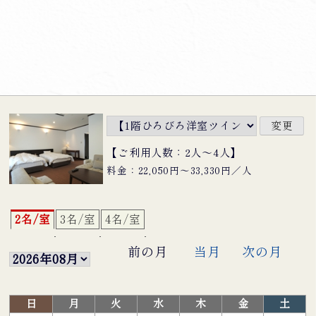
【ご利用人数：2人〜4人】
料金：22,050円〜33,330円／人
2名/室
3名/室
4名/室
前の月
当月
次の月
日
月
火
水
木
金
土