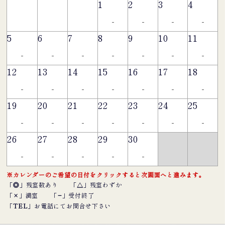
1
2
3
4
-
-
-
-
5
6
7
8
9
10
11
-
-
-
-
-
-
-
12
13
14
15
16
17
18
-
-
-
-
-
-
-
19
20
21
22
23
24
25
-
-
-
-
-
-
-
26
27
28
29
30
-
-
-
-
-
※カレンダーのご希望の日付をクリックすると次画面へと進みます。
「
◎
」残室数あり
「
△
」残室わずか
「
×
」満室
「
−
」受付終了
「
TEL
」お電話にてお問合せ下さい