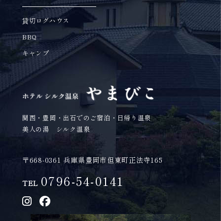
貸切ログハウス
BBQ
キャンプ
関西・豊岡・出石でのご宿泊・日帰り温泉
美人の湯 シルク温泉
〒668-0361 兵庫県豊岡市但東町正法寺165
0796-54-0141
TEL