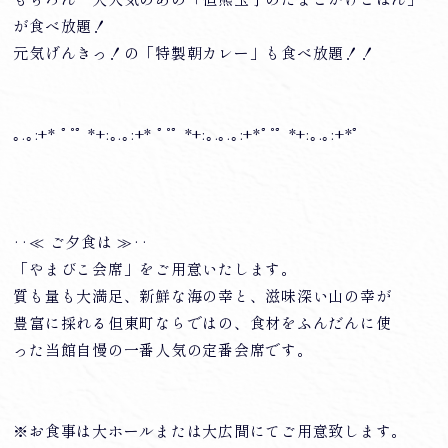
が食べ放題！
元気げんきっ！の「特製朝カレー」も食べ放題！！
｡.｡:+* ﾟ ゜ﾟ *+:｡.｡:+* ﾟ ゜ﾟ *+:｡.｡.｡:+*ﾟ ゜ﾟ *+:｡.｡:+*ﾟ
‥≪ ご夕食は ≫‥
「やまびこ会席」をご用意いたします。
質も量も大満足、新鮮な海の幸と、滋味深い山の幸が
豊富に採れる但東町ならではの、食材をふんだんに使
った当館自慢の一番人気の定番会席です。
※お食事は大ホールまたは大広間にてご用意致します。