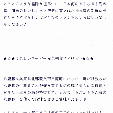
とろけるような霜降り但馬牛に、日本海のぷりっぷり海の
幸、但馬のおいしい水と空気に育まれた地元産の新鮮お野
菜たち♪すばらしい食材たちのコラボをめいっぱいお楽し
みください♪
★☆★うれしいスーパー元気朝食！！(*'▽')★☆★
八鹿豚は兵庫県北部養父市八鹿町にたった１軒だけ残った
八鹿豚の生産者さんが守り育てる幻の豚！柔らかな肉質と
旨みたっぷりの脂が特徴です。そんな「おだがきさん家の
八鹿豚」を使った豚汁をぜひご賞味ください♪
もちろん…大人気のあの「但熊玉子のたまごかけごはん」