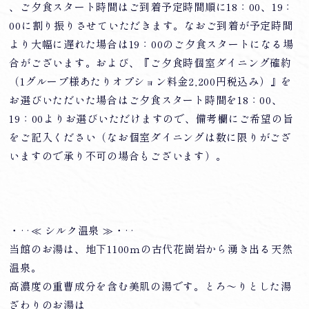
、ご夕食スタート時間はご到着予定時間順に18：00、19：
00に割り振りさせていただきます。なおご到着が予定時間
より大幅に遅れた場合は19：00のご夕食スタートになる場
合がございます。および、『ご夕食時個室ダイニング確約
（1グループ様あたりオプション料金2,200円税込み）』を
お選びいただいた場合はご夕食スタート時間を18：00、
19：00よりお選びいただけますので、備考欄にご希望の旨
をご記入ください（なお個室ダイニングは数に限りがござ
いますので承り不可の場合もございます）。
・‥≪ シルク温泉 ≫・‥
当館のお湯は、地下1100ｍの古代花崗岩から湧き出る天然
温泉。
高濃度の重曹成分を含む美肌の湯です。とろ～りとした湯
ざわりのお湯は