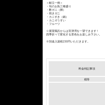
＜献立一例＞
・旬のお魚三種盛り
・酢ガニ（脚）
・焼きガニ
・カニすき（鍋）
・カニぞうすい
・フルーツ
☆展望風呂からは宮津湾を一望できます！
四季折々で変化する景色をお楽しみ下さい。
※別途入湯税150円いただきます。
料金特記事項
税等