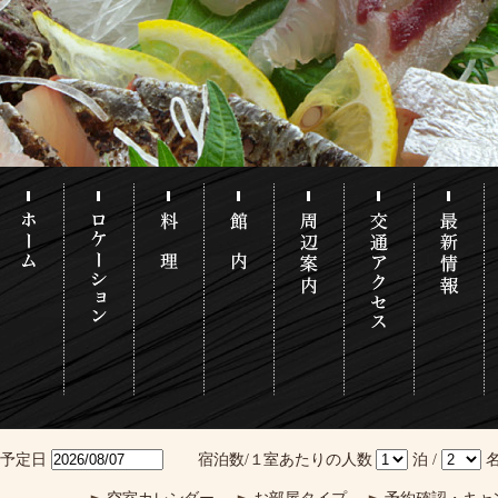
泊予定日
宿泊数/１室あたりの人数
泊 /
名