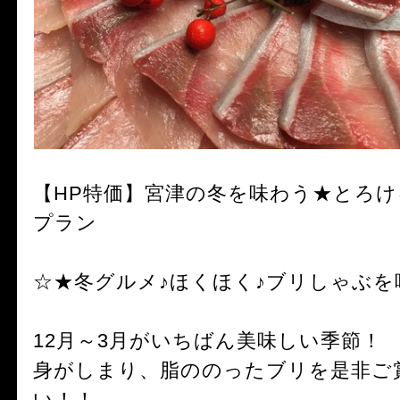
【HP特価】宮津の冬を味わう★とろけ
プラン
☆★冬グルメ♪ほくほく♪ブリしゃぶを
12月～3月がいちばん美味しい季節！
身がしまり、脂ののったブリを是非ご
い！！