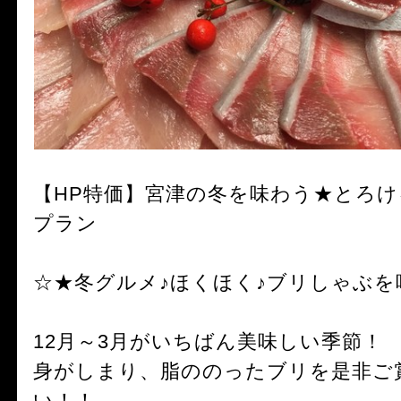
【HP特価】宮津の冬を味わう★とろけ
プラン
☆★冬グルメ♪ほくほく♪ブリしゃぶを
12月～3月がいちばん美味しい季節！
身がしまり、脂ののったブリを是非ご
い！！