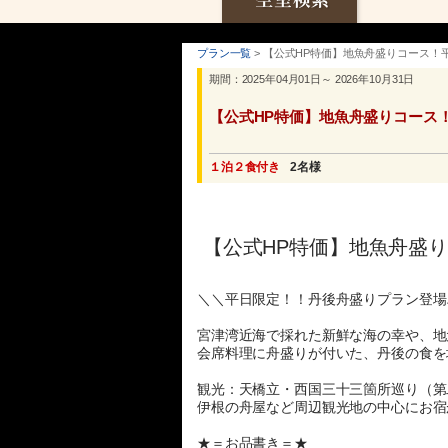
プラン一覧
> 【公式HP特価】地魚舟盛りコース！
期間：2025年04月01日～ 2026年10月31日
【公式HP特価】地魚舟盛りコース
１泊２食付き
2名様
【公式HP特価】地魚舟盛
＼＼平日限定！！丹後舟盛りプラン登場
宮津湾近海で採れた新鮮な海の幸や、地
会席料理に舟盛りが付いた、丹後の食を
観光：天橋立・西国三十三箇所巡り（第
伊根の舟屋など周辺観光地の中心にお宿
★＝お品書き＝★