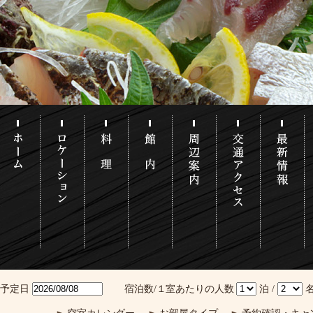
泊予定日
宿泊数/１室あたりの人数
泊 /
名