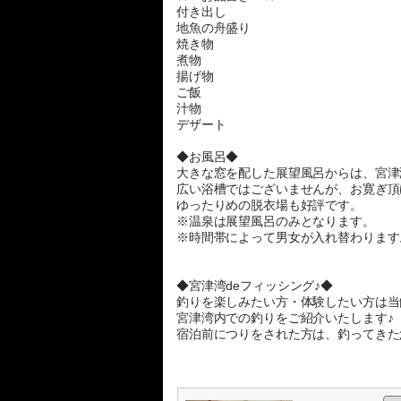
付き出し
地魚の舟盛り
焼き物
煮物
揚げ物
ご飯
汁物
デザート
◆お風呂◆
大きな窓を配した展望風呂からは、宮津
広い浴槽ではございませんが、お寛ぎ頂
ゆったりめの脱衣場も好評です。
※温泉は展望風呂のみとなります。
※時間帯によって男女が入れ替わります
◆宮津湾deフィッシング♪◆
釣りを楽しみたい方・体験したい方は当
宮津湾内での釣りをご紹介いたします♪
宿泊前につりをされた方は、釣ってきた