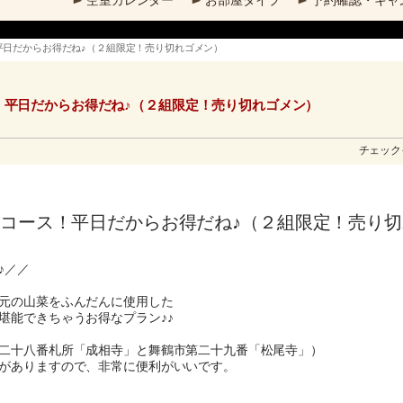
空室カレンダー
お部屋タイプ
予約確認・キャ
平日だからお得だね♪（２組限定！売り切れゴメン）
！平日だからお得だね♪（２組限定！売り切れゴメン）
チェックイ
りコース！平日だからお得だね♪（２組限定！売り
♪／／
元の山菜をふんだんに使用した
堪能できちゃうお得なプラン♪♪
二十八番札所「成相寺」と舞鶴市第二十九番「松尾寺」）
がありますので、非常に便利がいいです。