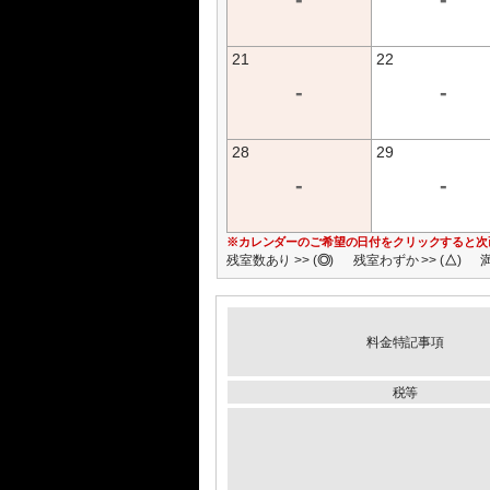
21
22
-
-
28
29
-
-
※カレンダーのご希望の日付をクリックすると次
残室数あり >> (
◎
)
残室わずか >> (
△
)
満
料金特記事項
税等