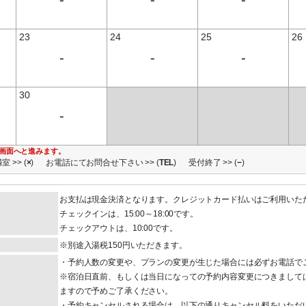
23
24
25
26
-
-
-
30
-
画面へと進みます。
室 >> (
×
)
お電話にてお問合せ下さい >> (
TEL
)
受付終了 >> (
−
)
お支払は現金決済となります。クレジットカード払いはご利用いた
チェックインは、15:00～18:00です。
チェックアウトは、10:00です。
※別途入湯税150円いただきます。
・予約人数の変更や、プランの変更が生じた場合には必ずお電話で
※宿泊日直前、もしくは当日になっての予約内容変更につきまして
ますので予めご了承ください。
・予約キャンセルされる場合は、以下の通りキャンセル料をいただ