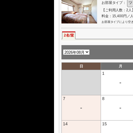
お部屋タイプ：
【ご利用人数：2人
料金：15,400円／
お部屋タイプにより空
2名/室
日
月
1
-
7
8
-
-
14
15
-
-