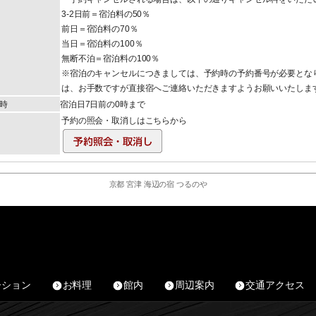
3-2日前＝宿泊料の50％
前日＝宿泊料の70％
当日＝宿泊料の100％
無断不泊＝宿泊料の100％
※宿泊のキャンセルにつきましては、予約時の予約番号が必要とな
は、お手数ですが直接宿へご連絡いただきますようお願いいたしま
時
宿泊日7日前の0時まで
予約の照会・取消しはこちらから
京都 宮津 海辺の宿 つるのや
ーション
お料理
館内
周辺案内
交通アクセス