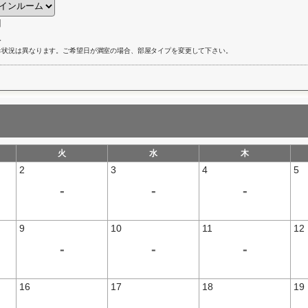
】
人
き状況は異なります。ご希望日が満室の場合、部屋タイプを変更して下さい。
火
水
木
2
3
4
5
-
-
-
9
10
11
12
-
-
-
16
17
18
19
-
-
-