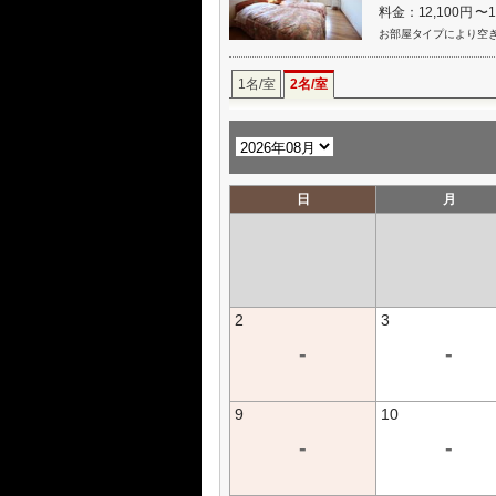
料金：12,100円 〜
お部屋タイプにより空
1名/室
2名/室
日
月
2
3
-
-
9
10
-
-