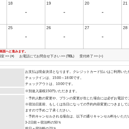
18
19
20
21
-
-
-
25
26
27
28
-
-
-
画面へと進みます。
室 >> (
×
)
お電話にてお問合せ下さい >> (
TEL
)
受付終了 >> (
−
)
お支払は現金決済となります。クレジットカード払いはご利用いた
チェックインは、15:00～18:00です。
チェックアウトは、10:00です。
※別途入湯税150円いただきます。
・予約人数の変更や、プランの変更が生じた場合には必ずお電話で
※宿泊日直前、もしくは当日になっての予約内容変更につきまして
ますので予めご了承ください。
・予約キャンセルされる場合は、以下の通りキャンセル料をいただ
3-2日前＝宿泊料の50％
前日＝宿泊料の70％