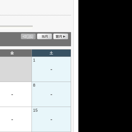
金
土
1
-
8
-
-
15
-
-