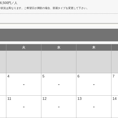
16,500円／人
き状況は異なります。ご希望日が満室の場合、部屋タイプを変更して下さい。
火
水
木
4
5
6
7
-
-
-
11
12
13
14
-
-
-