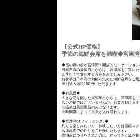
【公式HP価格】
季節の海鮮会席を満喫◆宮津湾
◆宿の目の前が宮津湾！開放的なロケーション
当館自慢の展望風呂からは、宮津湾をご覧い
四季折々で変化する景色をお楽しみ下さい。
お食事は日本海の旬鮮を集めた海鮮会席をご用
※別途入湯税150円いただきます。
◆お風呂◆
大きな窓を配した展望風呂からは、宮津湾をご
広い浴槽ではございませんが、お寛ぎ頂けます
※温泉は展望風呂のみとなります。
※時間帯によって男女が入れ替わります。
◆宮津湾deフィッシング♪◆
釣りを楽しみたい方・体験したい方は当館スタ
宮津湾内での釣りをご紹介いたします♪
宿泊前につりをされた方は、釣ってきた魚を捌