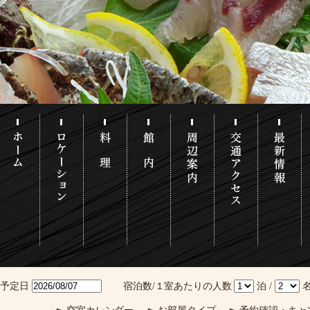
泊予定日
宿泊数/１室あたりの人数
泊 /
名