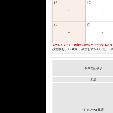
16
17
-
-
23
24
-
-
※カレンダーのご希望の日付をクリックすると次
残室数あり >> (
◎
)
残室わずか >> (
△
)
満
料金特記事項
税等
キャンセル規定