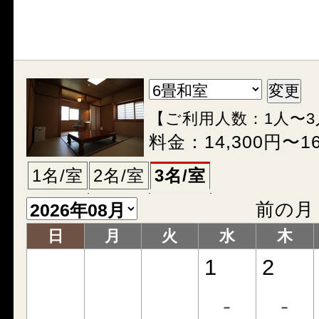
【ご利用人数：1人〜3
料金：14,300円〜1
1名/室
2名/室
3名/室
前の月
日
月
火
水
木
1
2
-
-