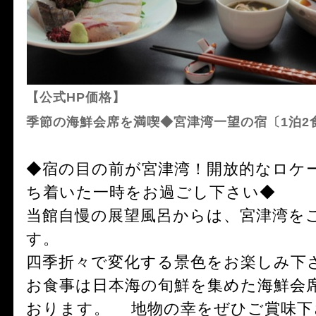
【公式HP価格】
季節の海鮮会席を満喫◆宮津湾一望の宿〔1泊2
◆宿の目の前が宮津湾！開放的なロケ
ち着いた一時をお過ごし下さい◆
当館自慢の展望風呂からは、宮津湾を
す。
四季折々で変化する景色をお楽しみ下
お食事は日本海の旬鮮を集めた海鮮会
おります。 地物の幸をぜひご賞味下