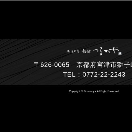
〒626-0065 京都府宮津市獅子崎
TEL：0772-22-2243
Copyright © Tsurunoya All Right Reserved.