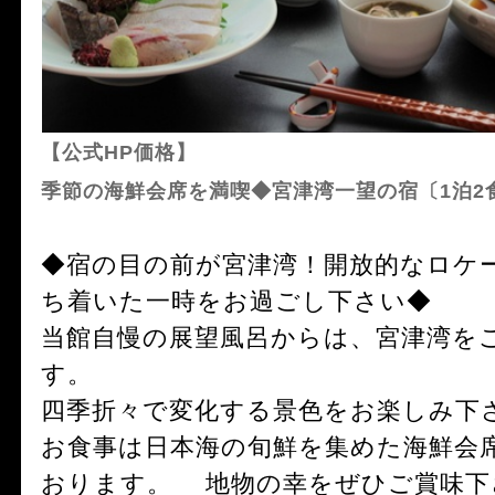
【公式HP価格】
季節の海鮮会席を満喫◆宮津湾一望の宿〔1泊2
◆宿の目の前が宮津湾！開放的なロケ
ち着いた一時をお過ごし下さい◆
当館自慢の展望風呂からは、宮津湾を
す。
四季折々で変化する景色をお楽しみ下
お食事は日本海の旬鮮を集めた海鮮会
おります。 地物の幸をぜひご賞味下