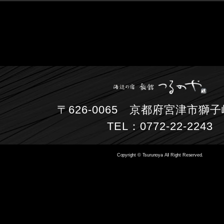
〒626-0065 京都府宮津市獅子崎
TEL：0772-22-2243
Copyright © Tsurunoya All Right Reserved.