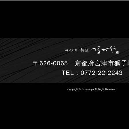
〒626-0065 京都府宮津市獅子崎
TEL：0772-22-2243
Copyright © Tsurunoya All Right Reserved.