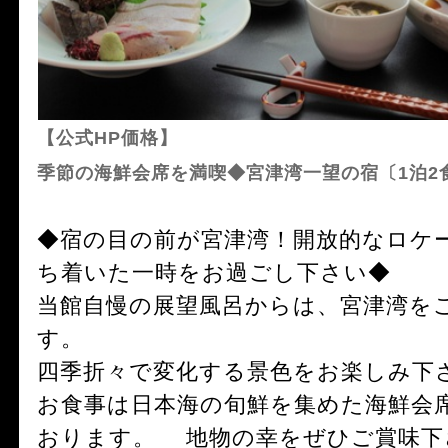
【公式HP価格】
季節の海鮮会席を満喫◆宮津湾一望の宿〔1泊2
◆宿の目の前が宮津湾！開放的なロケ
ち着いた一時をお過ごし下さい◆
当館自慢の展望風呂からは、宮津湾を
す。
四季折々で変化する景色をお楽しみ下
お食事は日本海の旬鮮を集めた海鮮会
おります。 地物の幸をぜひご賞味下