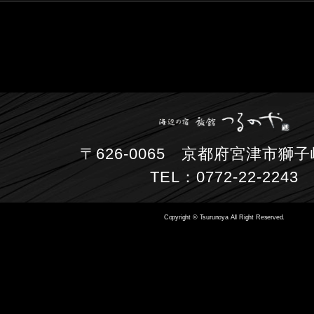
〒626-0065 京都府宮津市獅子崎
TEL：0772-22-2243
Copyright © Tsurunoya All Right Reserved.