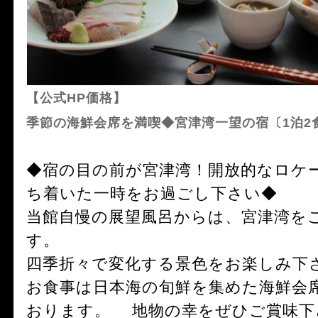
【公式HP価格】
季節の海鮮会席を満喫◆宮津湾一望の宿〔1泊2
◆宿の目の前が宮津湾！開放的なロケ
ち着いた一時をお過ごし下さい◆
当館自慢の展望風呂からは、宮津湾を
す。
四季折々で変化する景色をお楽しみ下
お食事は日本海の旬鮮を集めた海鮮会
おります。 地物の幸をぜひご賞味下