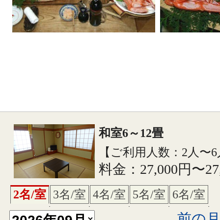
和室6～12畳
【ご利用人数：2人〜6
料金：27,000円〜27
2名/室
3名/室
4名/室
5名/室
6名/室
前の