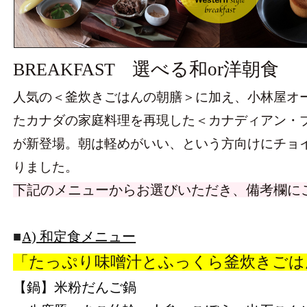
選べる和or洋朝食
BREAKFAST
人気の＜釜炊きごはんの朝膳＞に加え、小林屋オ
たカナダの家庭料理を再現した＜カナディアン・
が新登場。朝は軽めがいい、という方向けにチョ
りました。
下記のメニューからお選びいただき、備考欄に
■
A) 和定食メニュー
「たっぷり味噌汁とふっくら釜炊きごは
【鍋】米粉だんご鍋