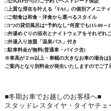
□公式HPからのご予約でベストレート保証
□上質な滞在を叶える「FAS」の個別アメニテ
□ご朝食は和食・洋食から選べるスタイル
□3つの貸切風呂は“予約なし”何度でも(15:00～23:0
□外湯めぐりの浴衣とナイトウェアをそれぞれ
□外湯入り放題「温泉パス」付き
□駐車料金が無料(普通車・バイク含)
※車高が２ｍ以上・車幅の大きなお車の場合は
ご案内となり別料金が発生いたしますのでご了
■冬期お車でお越しのお客様へ■
スタッドレスタイヤ・タイヤチェ