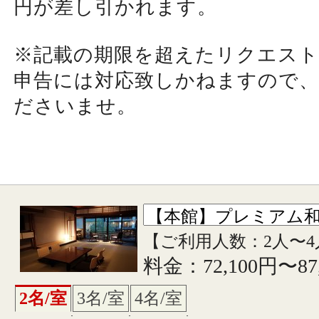
円が差し引かれます。
※記載の期限を超えたリクエスト
申告には対応致しかねますので、
ださいませ。
【ご利用人数：2人〜4
料金：72,100円〜87
2名/室
3名/室
4名/室