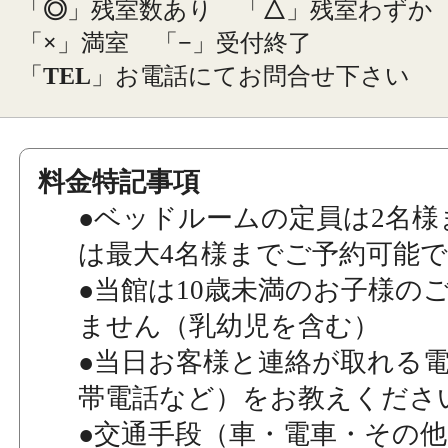
「
◎
」残室数あり
「
△
」残室わずか
「
×
」満室
「
−
」受付終了
「
TEL
」お電話にてお問合せ下さい
料金特記事項
●ベッドルームの定員は2名様
は最大4名様までご予約可能
●当館は10歳未満のお子様の
ません（乳幼児を含む）
●当日お客様と連絡が取れる
帯電話など）をお教えくださ
●交通手段（車・電車・その