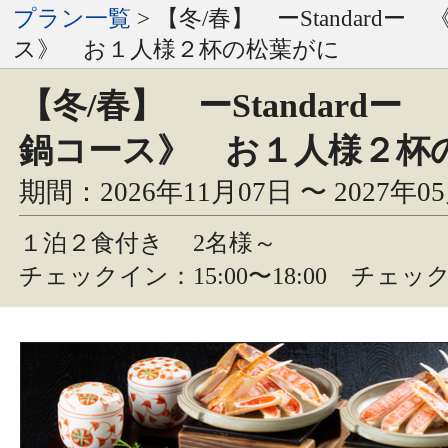
プラン一覧
> 【冬/春】 ーStandard
ス》 お１人様２杯の松葉がに
【冬/春】 ーStandard
鍋コース》 お１人様２杯
期間：2026年11月07日 〜 2027年0
１泊２食付き
2名様～
チェックイン：15:00〜18:00 チェック