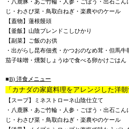
・八鹿豚・あご竹輪・人参・ごぼう・出石こん
じ・わさび菜・鳥取白ねぎ・楽農やのケール
【蓋物】蓮根饅頭
【釜飯】山陰ブレンドこしひかり
【副菜】ご飯のお供
・出がらし昆布佃煮・かつおのなめ茸・但馬牛
茄子味噌・燻製しょうゆで食べる卵かけごはん
■
B) 洋食メニュー
「カナダの家庭料理をアレンジした洋朝
【スープ】ミネストローネ山陰仕立て
・八鹿豚・あご竹輪・人参・ごぼう・出石こん
じ・わさび菜・鳥取白ねぎ・楽農やのケール