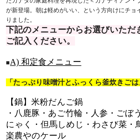
たカナダの家庭料理を再現した＜カナディアン・
が新登場。朝は軽めがいい、という方向けにチョ
りました。
下記のメニューからお選びいただ
ご記入ください。
A) 和定食メニュー
■
「たっぷり味噌汁とふっくら釜炊きごは
【鍋】米粉だんご鍋
・八鹿豚・あご竹輪・人参・ごぼ
にゃく・但馬しめじ・わさび菜・
楽農やのケール