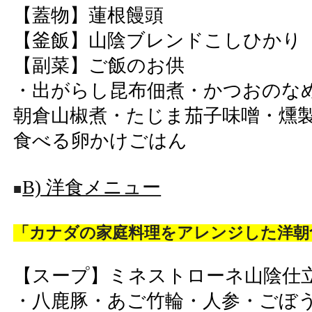
【蓋物】蓮根饅頭
【釜飯】山陰ブレンドこしひかり
【副菜】ご飯のお供
・出がらし昆布佃煮・かつおのな
朝倉山椒煮・たじま茄子味噌・燻
食べる卵かけごはん
B) 洋食メニュー
■
「カナダの家庭料理をアレンジした洋朝
【スープ】ミネストローネ山陰仕
・八鹿豚・あご竹輪・人参・ごぼ