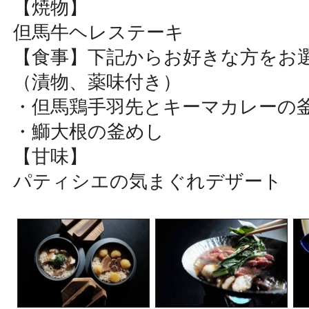
【焼物】
但馬牛ヘレステーキ
【食事】下記からお好きな方をお
（漬物、薬味付き）
・但馬鶏手羽先とキーマカレーの
・鰤大根の釜めし
【甘味】
パティシエの気まぐれデザート