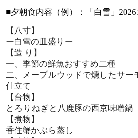
■
夕朝食内容（例）
：
「白雪」202
【八寸】
ー白雪の皿盛りー
【造 り】
一、季節の鮮魚おすすめ二種
二、メープルウッドで燻したサー
仕立て
【台物】
とろりねぎと八鹿豚の西京味噌鍋
【煮物】
香住蟹かぶら蒸し