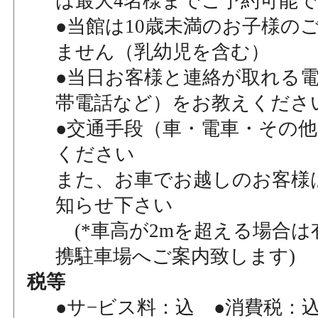
は最大4名様までご予約可能
●当館は10歳未満のお子様の
ません（乳幼児を含む）
●当日お客様と連絡が取れる
帯電話など）をお教えくださ
●交通手段（車・電車・その
ください
また、お車でお越しのお客様
知らせ下さい
(*車高が2mを超える場合は
携駐車場へご案内致します)
税等
●サ−ビス料：込 ●消費税：