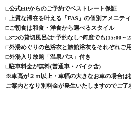
□公式HPからのご予約でベストレート保証
□上質な滞在を叶える「FAS」の個別アメニテ
□ご朝食は和食・洋食から選べるスタイル
□3つの貸切風呂は“予約なし”何度でも(15:00～23:0
□外湯めぐりの色浴衣と旅館浴衣をそれぞれご
□外湯入り放題「温泉パス」付き
□駐車料金が無料(普通車・バイク含)
※車高が２ｍ以上・車幅の大きなお車の場合は
ご案内となり別料金が発生いたしますのでご了