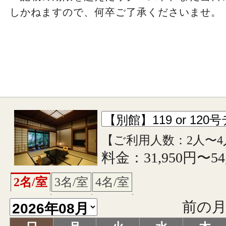
しかねますので、何卒ご了承くださいませ。
【ご利用人数：2人〜4
料金：31,950円〜54
2名/室
3名/室
4名/室
前の