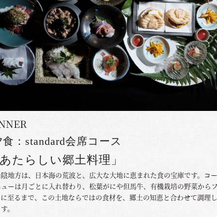
INNER
夕食：
standard会席コース
あたらしい郷土料理」
山陰地方は、日本海の荒波と、広大な大地に恵まれた食の宝庫です。コ
ニューは月ごとに入れ替わり、松葉がにや但馬牛、有機栽培の野菜から
ツに至るまで、この土地ならではの食材を、郷土の知恵と合わせて調理
ます。