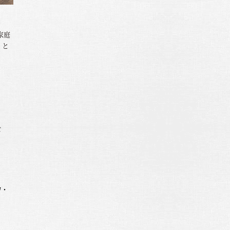
家庭
、と
び
噌・