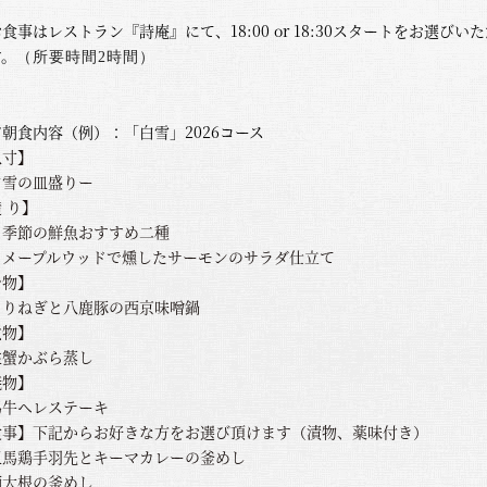
食事はレストラン『詩庵』にて、18:00 or 18:30スタートをお選びい
す。
（所要時間2時間）
夕朝食内容（例）
：
「白雪」2026コース
八寸】
白雪の皿盛りー
 り】
、季節の鮮魚おすすめ二種
、メープルウッドで燻したサーモンのサラダ仕立て
台物】
ろりねぎと八鹿豚の西京味噌鍋
煮物】
住蟹かぶら蒸し
焼物】
馬牛ヘレステーキ
食事】下記からお好きな方をお選び頂けます（漬物、薬味付き）
但馬鶏手羽先とキーマカレーの釜めし
鰤大根の釜めし