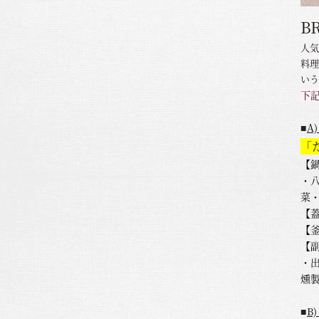
B
人気
料理
いう
下
A
■
「
【
・
菜
【
【
【
・
燻
B
■