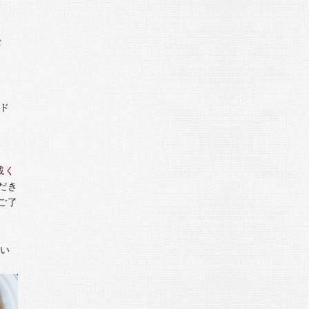
び
ド
載く
だき
ご了
びい