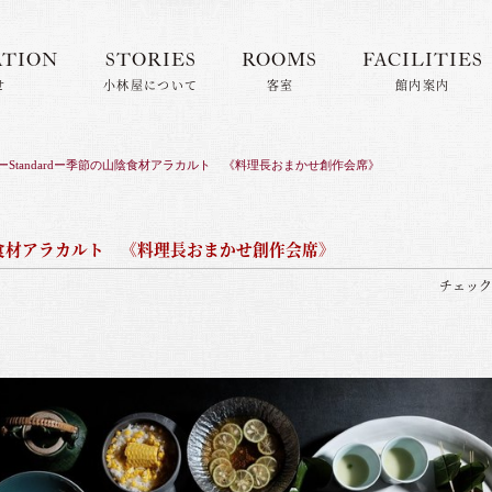
ATION
STORIES
ROOMS
FACILITIES
せ
小林屋について
客室
館内案内
】ーStandardー季節の山陰食材アラカルト 《料理長おまかせ創作会席》
山陰食材アラカルト 《料理長おまかせ創作会席》
チェックイ