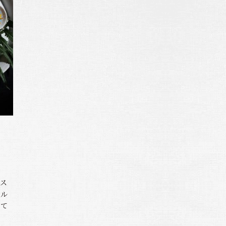
ース
フル
して