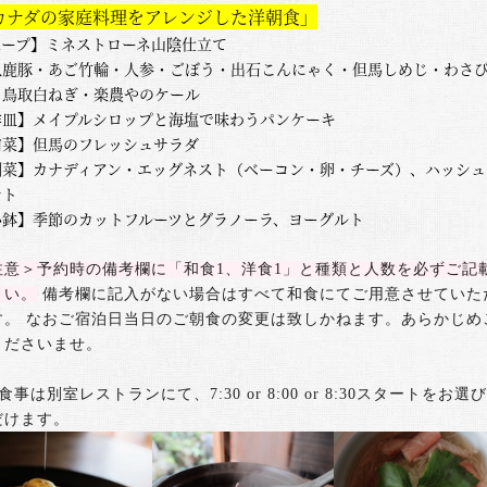
カナダの家庭料理をアレンジした洋朝食」
スープ】ミネストローネ山陰仕立て
八鹿豚・あご竹輪・人参・ごぼう・出石こんにゃく・但馬しめじ・わさ
・鳥取白ねぎ・楽農やのケール
洋皿】メイプルシロップと海塩で味わうパンケーキ
前菜】但馬のフレッシュサラダ
副菜】カナディアン・エッグネスト（ベーコン・卵・チーズ）、ハッシュ
テト
小鉢】季節のカットフルーツとグラノーラ、ヨーグルト
注意＞予約時の備考欄に「和食1、洋食1」と種類と人数を必ずご記
さい。
備考欄に記入がない場合はすべて和食にてご用意させていた
す。
なおご宿泊日当日のご朝食の変更は致しかねます。あらかじめ
くださいませ。
食事は別室レストランにて、7:30 or 8:00 or 8:30スタートをお選
だけます。