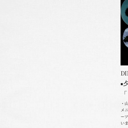
D
■
「
・
メ
ー
い