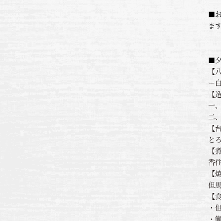
■お
ま
■
【
ー
【造
一
二
【
と
【
香
【
但
【
・
・