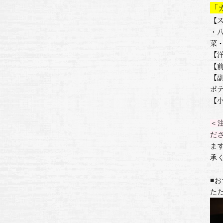
「
【
・
菜
【
【
【
ポ
【
＜
だ
ま
承
■お
た