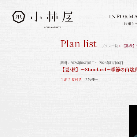
INFORM
お知ら
INFORMATION
お知らせ
Plan list
STORIES
プラン一覧
> 【夏/秋
小林屋について
ROOMS
客室
期間：2026年06月01日～ 2026年11月06日
【夏/秋】ーStandardー季節の
FACILITIES
館内案内
１泊２食付き
2名様～
DINING
料理とうつわ
ONSEN
温泉
ACCESS
アクセス