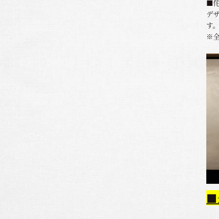
■
デ
す
※
■