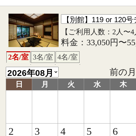
【ご利用人数：2人〜4
料金：33,050円〜55
2名/室
3名/室
4名/室
前の
日
月
火
水
木
2
3
4
5
6