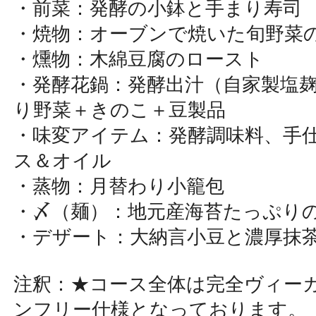
・前菜：発酵の小鉢と手まり寿司
・焼物：オーブンで焼いた旬野菜
・燻物：木綿豆腐のロースト
・発酵花鍋：発酵出汁（自家製塩
り野菜＋きのこ＋豆製品
・味変アイテム：発酵調味料、手
ス＆オイル
・蒸物：月替わり小籠包
・〆（麺）：地元産海苔たっぷり
・デザート：大納言小豆と濃厚抹
注釈：★コース全体は完全ヴィー
ンフリー仕様となっております。