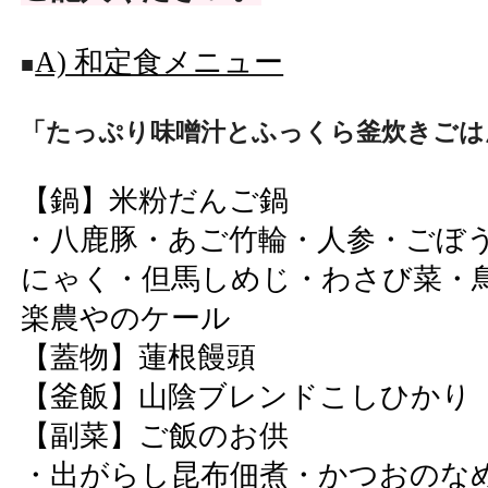
A) 和定食メニュー
■
「たっぷり味噌汁とふっくら釜炊きごは
【鍋】米粉だんご鍋
・八鹿豚・あご竹輪・人参・ごぼ
にゃく・但馬しめじ・わさび菜・
楽農やのケール
【蓋物】蓮根饅頭
【釜飯】山陰ブレンドこしひかり
【副菜】ご飯のお供
・出がらし昆布佃煮・かつおのな