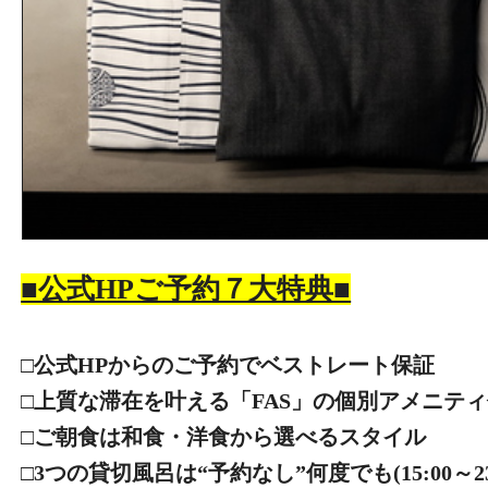
■公式HPご予約７大特典■
□公式HPからのご予約でベストレート保証
□上質な滞在を叶える「FAS」の個別アメニテ
□ご朝食は和食・洋食から選べるスタイル
□3つの貸切風呂は“予約なし”何度でも(15:00～23:0