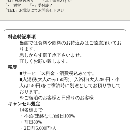
「
◎
」残室数あり
「
△
」残室わずか
「
×
」満室
「
−
」受付終了
「
TEL
」お電話にてお問合せ下さい
料金特記事項
当館では食料や飲料のお持込みはご遠慮頂いてお
ります。
悪しからず御了承下さいませ。
宜しくお願い致します。
税等
■サーヒ゛ス料金・消費税込みです。
■入湯税(大人のみ150円)、入浴料(大人280円・小
人は140円)をご宿泊時に別途としてお預り致して
おります。
※ご宿泊のお客様と日帰りのお客様
キャンセル規定
14名様まで
・不泊(連絡なし)当日100%
・前日80%
・2日前5,000円/人