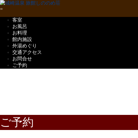
客室
お風呂
お料理
館内施設
外湯めぐり
交通アクセス
お問合せ
ご予約
五感で味わう
但馬の味覚
ご予約