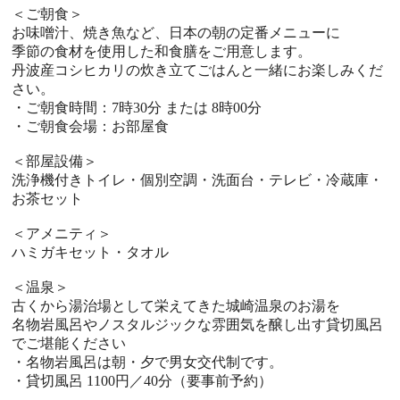
＜ご朝食＞
お味噌汁、焼き魚など、日本の朝の定番メニューに
季節の食材を使用した和食膳をご用意します。
丹波産コシヒカリの炊き立てごはんと一緒にお楽しみくだ
さい。
・ご朝食時間：7時30分 または 8時00分
・ご朝食会場：お部屋食
＜部屋設備＞
洗浄機付きトイレ・個別空調・洗面台・テレビ・冷蔵庫・
お茶セット
＜アメニティ＞
ハミガキセット・タオル
＜温泉＞
古くから湯治場として栄えてきた城崎温泉のお湯を
名物岩風呂やノスタルジックな雰囲気を醸し出す貸切風呂
でご堪能ください
・名物岩風呂は朝・夕で男女交代制です。
・貸切風呂 1100円／40分（要事前予約）