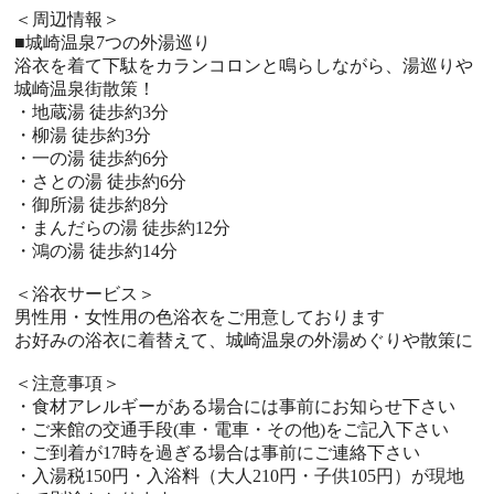
＜周辺情報＞
■城崎温泉7つの外湯巡り
浴衣を着て下駄をカランコロンと鳴らしながら、湯巡りや
城崎温泉街散策！
・地蔵湯 徒歩約3分
・柳湯 徒歩約3分
・一の湯 徒歩約6分
・さとの湯 徒歩約6分
・御所湯 徒歩約8分
・まんだらの湯 徒歩約12分
・鴻の湯 徒歩約14分
＜浴衣サービス＞
男性用・女性用の色浴衣をご用意しております
お好みの浴衣に着替えて、城崎温泉の外湯めぐりや散策に
＜注意事項＞
・食材アレルギーがある場合には事前にお知らせ下さい
・ご来館の交通手段(車・電車・その他)をご記入下さい
・ご到着が17時を過ぎる場合は事前にご連絡下さい
・入湯税150円・入浴料（大人210円・子供105円）が現地