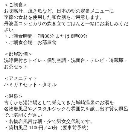
＜ご朝食＞
お味噌汁、焼き魚など、日本の朝の定番メニューに
季節の食材を使用した和食膳をご用意します。
丹波産コシヒカリの炊き立てごはんと一緒にお楽しみくだ
さい。
・ご朝食時間：7時30分 または 8時00分
・ご朝食会場：お部屋食
＜部屋設備＞
洗浄機付きトイレ・個別空調・洗面台・テレビ・冷蔵庫・
お茶セット
＜アメニティ＞
ハミガキセット・タオル
＜温泉＞
古くから湯治場として栄えてきた城崎温泉のお湯を
名物岩風呂やノスタルジックな雰囲気を醸し出す貸切風呂
でご堪能ください
・名物岩風呂は朝・夕で男女交代制です。
・貸切風呂 1100円／40分（要事前予約）