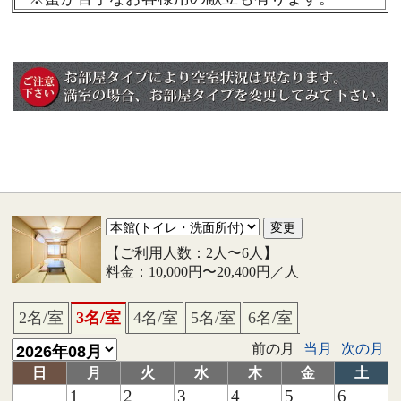
【ご利用人数：2人〜6人】
料金：10,000円〜20,400円／人
2名/室
3名/室
4名/室
5名/室
6名/室
前の月
当月
次の月
日
月
火
水
木
金
土
1
2
3
4
5
6