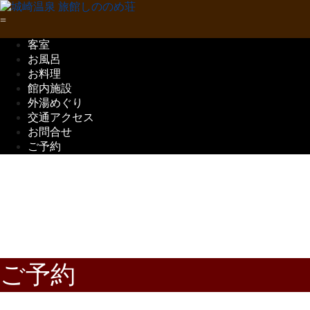
客室
お風呂
お料理
館内施設
外湯めぐり
交通アクセス
お問合せ
ご予約
五感で味わう
但馬の味覚
ご予約