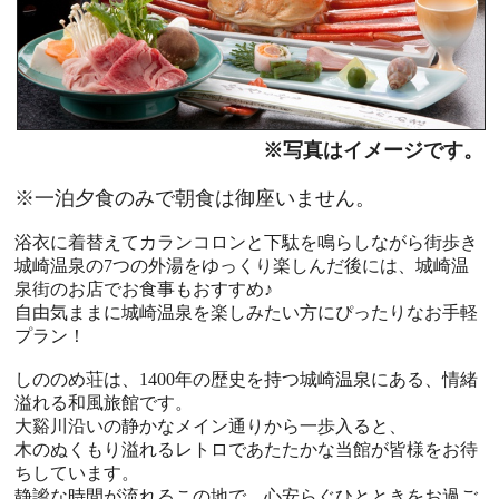
※写真はイメージです。
※一泊夕食のみで朝食は御座いません。
浴衣に着替えてカランコロンと下駄を鳴らしながら街歩き
城崎温泉の7つの外湯をゆっくり楽しんだ後には、城崎温
泉街のお店でお食事もおすすめ♪
自由気ままに城崎温泉を楽しみたい方にぴったりなお手軽
プラン！
しののめ荘は、1400年の歴史を持つ城崎温泉にある、情緒
溢れる和風旅館です。
大谿川沿いの静かなメイン通りから一歩入ると、
木のぬくもり溢れるレトロであたたかな当館が皆様をお待
ちしています。
静謐な時間が流れるこの地で、心安らぐひとときをお過ご