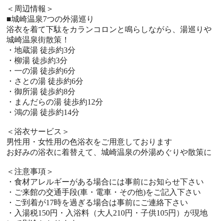
＜周辺情報＞
■城崎温泉7つの外湯巡り
浴衣を着て下駄をカランコロンと鳴らしながら、湯巡りや
城崎温泉街散策！
・地蔵湯 徒歩約3分
・柳湯 徒歩約3分
・一の湯 徒歩約6分
・さとの湯 徒歩約6分
・御所湯 徒歩約8分
・まんだらの湯 徒歩約12分
・鴻の湯 徒歩約14分
＜浴衣サービス＞
男性用・女性用の色浴衣をご用意しております
お好みの浴衣に着替えて、城崎温泉の外湯めぐりや散策に
＜注意事項＞
・食材アレルギーがある場合には事前にお知らせ下さい
・ご来館の交通手段(車・電車・その他)をご記入下さい
・ご到着が17時を過ぎる場合は事前にご連絡下さい
・入湯税150円・入浴料（大人210円・子供105円）が現地