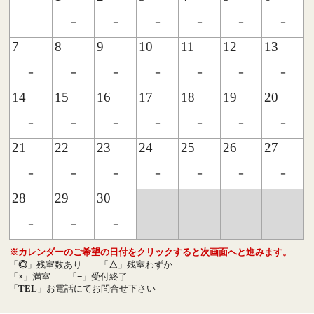
-
-
-
-
-
-
7
8
9
10
11
12
13
-
-
-
-
-
-
-
14
15
16
17
18
19
20
-
-
-
-
-
-
-
21
22
23
24
25
26
27
-
-
-
-
-
-
-
28
29
30
-
-
-
※カレンダーのご希望の日付をクリックすると次画面へと進みます。
「
◎
」残室数あり
「
△
」残室わずか
「
×
」満室
「
−
」受付終了
「
TEL
」お電話にてお問合せ下さい