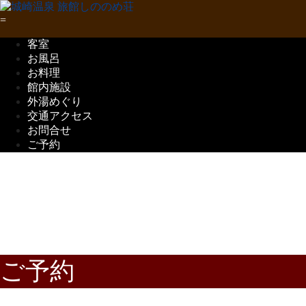
客室
お風呂
お料理
館内施設
外湯めぐり
交通アクセス
お問合せ
ご予約
五感で味わう
但馬の味覚
ご予約