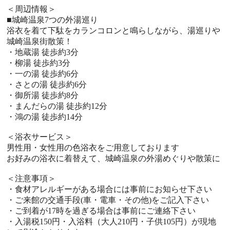
＜周辺情報＞
■城崎温泉7つの外湯巡り
浴衣を着て下駄をカランコロンと鳴らしながら、湯巡りや
城崎温泉街散策！
・地蔵湯 徒歩約3分
・柳湯 徒歩約3分
・一の湯 徒歩約6分
・さとの湯 徒歩約6分
・御所湯 徒歩約8分
・まんだらの湯 徒歩約12分
・鴻の湯 徒歩約14分
＜浴衣サービス＞
男性用・女性用の色浴衣をご用意しております
お好みの浴衣に着替えて、城崎温泉の外湯めぐりや散策に
＜注意事項＞
・食材アレルギーがある場合には事前にお知らせ下さい
・ご来館の交通手段(車・電車・その他)をご記入下さい
・ご到着が17時を過ぎる場合は事前にご連絡下さい
・入湯税150円・入浴料（大人210円・子供105円）が現地