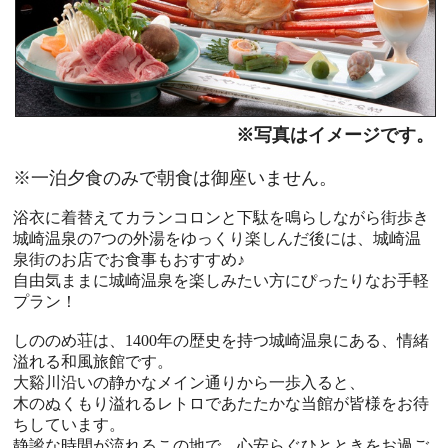
※写真はイメージです。
※一泊夕食のみで朝食は御座いません。
浴衣に着替えてカランコロンと下駄を鳴らしながら街歩き
城崎温泉の7つの外湯をゆっくり楽しんだ後には、城崎温
泉街のお店でお食事もおすすめ♪
自由気ままに城崎温泉を楽しみたい方にぴったりなお手軽
プラン！
しののめ荘は、1400年の歴史を持つ城崎温泉にある、情緒
溢れる和風旅館です。
大谿川沿いの静かなメイン通りから一歩入ると、
木のぬくもり溢れるレトロであたたかな当館が皆様をお待
ちしています。
静謐な時間が流れるこの地で、心安らぐひとときをお過ご