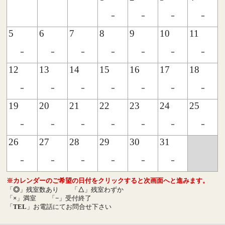
-
-
-
-
5
6
7
8
9
10
11
-
-
-
-
-
-
-
12
13
14
15
16
17
18
-
-
-
-
-
-
-
19
20
21
22
23
24
25
-
-
-
-
-
-
-
26
27
28
29
30
31
-
-
-
-
-
-
※カレンダーのご希望の日付をクリックすると次画面へと進みます。
「
◎
」残室数あり
「
△
」残室わずか
「
×
」満室
「
−
」受付終了
「
TEL
」お電話にてお問合せ下さい