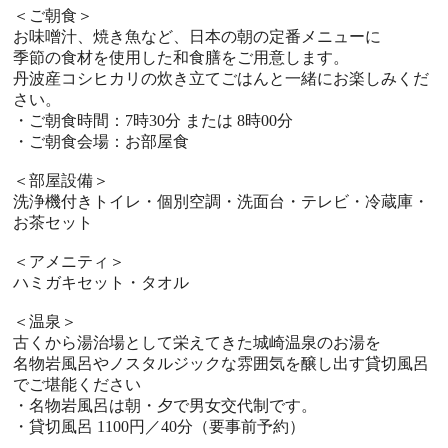
＜ご朝食＞
お味噌汁、焼き魚など、日本の朝の定番メニューに
季節の食材を使用した和食膳をご用意します。
丹波産コシヒカリの炊き立てごはんと一緒にお楽しみくだ
さい。
・ご朝食時間：7時30分 または 8時00分
・ご朝食会場：お部屋食
＜部屋設備＞
洗浄機付きトイレ・個別空調・洗面台・テレビ・冷蔵庫・
お茶セット
＜アメニティ＞
ハミガキセット・タオル
＜温泉＞
古くから湯治場として栄えてきた城崎温泉のお湯を
名物岩風呂やノスタルジックな雰囲気を醸し出す貸切風呂
でご堪能ください
・名物岩風呂は朝・夕で男女交代制です。
・貸切風呂 1100円／40分（要事前予約）