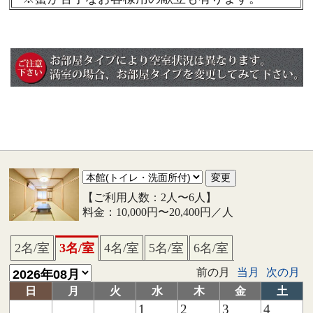
【ご利用人数：2人〜6人】
料金：10,000円〜20,400円／人
2名/室
3名/室
4名/室
5名/室
6名/室
前の月
当月
次の月
日
月
火
水
木
金
土
1
2
3
4