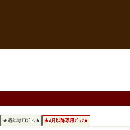
★通年専用ﾌﾟﾗﾝ★
★4月以降専用ﾌﾟﾗﾝ★