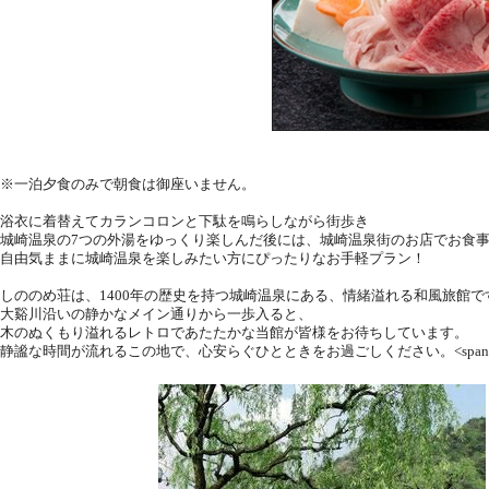
※一泊夕食のみで朝食は御座いません。
浴衣に着替えてカランコロンと下駄を鳴らしながら街歩き
城崎温泉の7つの外湯をゆっくり楽しんだ後には、城崎温泉街のお店でお食事
自由気ままに城崎温泉を楽しみたい方にぴったりなお手軽プラン！
しののめ荘は、1400年の歴史を持つ城崎温泉にある、情緒溢れる和風旅館で
大谿川沿いの静かなメイン通りから一歩入ると、
木のぬくもり溢れるレトロであたたかな当館が皆様をお待ちしています。
静謐な時間が流れるこの地で、心安らぐひとときをお過ごしください。
<span