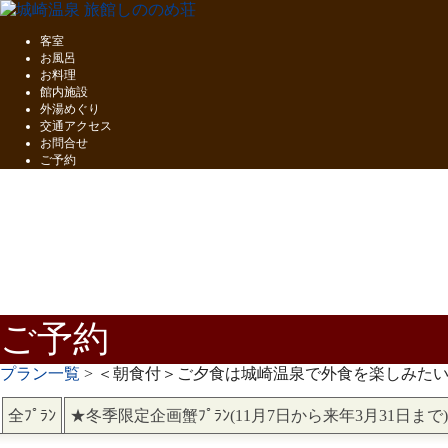
客室
お風呂
お料理
館内施設
外湯めぐり
交通アクセス
お問合せ
ご予約
五感で味わう
但馬の味覚
ご予約
プラン一覧
> ＜朝食付＞ご夕食は城崎温泉で外食を楽しみた
全ﾌﾟﾗﾝ
★冬季限定企画蟹ﾌﾟﾗﾝ(11月7日から来年3月31日まで