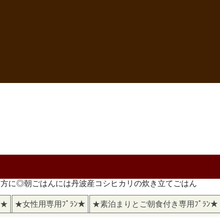
い方に◎朝ごはんには丹波産コシヒカリの炊き立てごはん
)★
★女性用専用ﾌﾟﾗﾝ★
★素泊まりとご朝食付き専用ﾌﾟﾗﾝ★