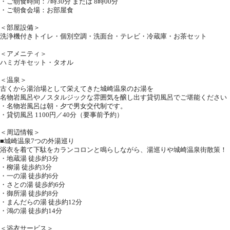
・ご朝食時間：7時30分 または 8時00分
・ご朝食会場：お部屋食
＜部屋設備＞
洗浄機付きトイレ・個別空調・洗面台・テレビ・冷蔵庫・お茶セット
＜アメニティ＞
ハミガキセット・タオル
＜温泉＞
古くから湯治場として栄えてきた城崎温泉のお湯を
名物岩風呂やノスタルジックな雰囲気を醸し出す貸切風呂でご堪能ください
・名物岩風呂は朝・夕で男女交代制です。
・貸切風呂 1100円／40分（要事前予約）
＜周辺情報＞
■城崎温泉7つの外湯巡り
浴衣を着て下駄をカランコロンと鳴らしながら、湯巡りや城崎温泉街散策！
・地蔵湯 徒歩約3分
・柳湯 徒歩約3分
・一の湯 徒歩約6分
・さとの湯 徒歩約6分
・御所湯 徒歩約8分
・まんだらの湯 徒歩約12分
・鴻の湯 徒歩約14分
＜浴衣サービス＞