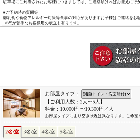
駐車場にご到着されたお客様につきましては、ご連絡頂ければお迎えに行
■
ご予約時の質問等
離乳食や食物アレルギー対策等食事の対応がありますお子様はご連絡をお
※蟹が苦手なお客様用の献立も有ります。
お部屋タイプ：
【ご利用人数：2人〜5人】
料金：10,000円 〜19,300円／人
お部屋タイプにより空き状況は異なります。ご希望
2名/室
3名/室
4名/室
5名/室