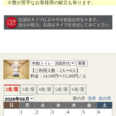
※蟹が苦手なお客様用の献立も有ります。
【ご利用人数：2人〜6人】
料金：14,100円〜15,200円／人
2名/室
3名/室
4名/室
5名/室
6名/室
前の月
当月
次の月
日
月
火
水
木
金
土
1
2
3
4
5
6