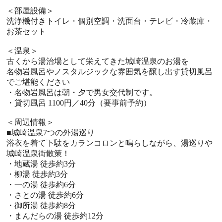
＜部屋設備＞
洗浄機付きトイレ・個別空調・洗面台・テレビ・冷蔵庫・
お茶セット
＜温泉＞
古くから湯治場として栄えてきた城崎温泉のお湯を
名物岩風呂やノスタルジックな雰囲気を醸し出す貸切風呂
でご堪能ください
・名物岩風呂は朝・夕で男女交代制です。
・貸切風呂 1100円／40分（要事前予約）
＜周辺情報＞
■城崎温泉7つの外湯巡り
浴衣を着て下駄をカランコロンと鳴らしながら、湯巡りや
城崎温泉街散策！
・地蔵湯 徒歩約3分
・柳湯 徒歩約3分
・一の湯 徒歩約6分
・さとの湯 徒歩約6分
・御所湯 徒歩約8分
・まんだらの湯 徒歩約12分