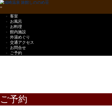
客室
お風呂
お料理
館内施設
外湯めぐり
交通アクセス
お問合せ
ご予約
五感で味わう
但馬の味覚
ご予約