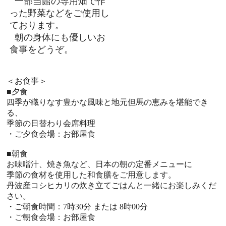
一部当館の専用畑で作
った野菜などをご使用し
ております。
朝の身体にも優しいお
食事をどうぞ。
＜お食事＞
■夕食
四季が織りなす豊かな風味と地元但馬の恵みを堪能でき
る、
季節の日替わり会席料理
・ご夕食会場：お部屋食
■朝食
お味噌汁、焼き魚など、日本の朝の定番メニューに
季節の食材を使用した和食膳をご用意します。
丹波産コシヒカリの炊き立てごはんと一緒にお楽しみくだ
さい。
・ご朝食時間：7時30分 または 8時00分
・ご朝食会場：お部屋食