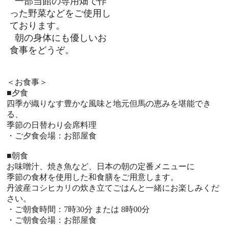
一部当館の専用畑で作
った野菜などをご使用し
ております。
朝の身体にも優しいお
食事をどうぞ。
＜お食事＞
■夕食
四季が織りなす豊かな風味と地元但馬の恵みを堪能でき
る、
季節の日替わり会席料理
・ご夕食会場：お部屋食
■朝食
お味噌汁、焼き魚など、日本の朝の定番メニューに
季節の食材を使用した和食膳をご用意します。
丹波産コシヒカリの炊き立てごはんと一緒にお楽しみくだ
さい。
・ご朝食時間：7時30分 または 8時00分
・ご朝食会場：お部屋食