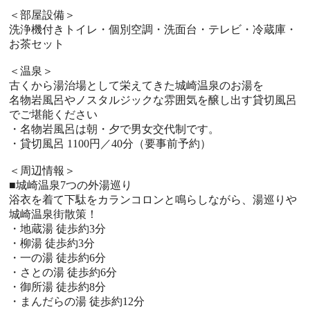
＜部屋設備＞
洗浄機付きトイレ・個別空調・洗面台・テレビ・冷蔵庫・
お茶セット
＜温泉＞
古くから湯治場として栄えてきた城崎温泉のお湯を
名物岩風呂やノスタルジックな雰囲気を醸し出す貸切風呂
でご堪能ください
・名物岩風呂は朝・夕で男女交代制です。
・貸切風呂 1100円／40分（要事前予約）
＜周辺情報＞
■城崎温泉7つの外湯巡り
浴衣を着て下駄をカランコロンと鳴らしながら、湯巡りや
城崎温泉街散策！
・地蔵湯 徒歩約3分
・柳湯 徒歩約3分
・一の湯 徒歩約6分
・さとの湯 徒歩約6分
・御所湯 徒歩約8分
・まんだらの湯 徒歩約12分