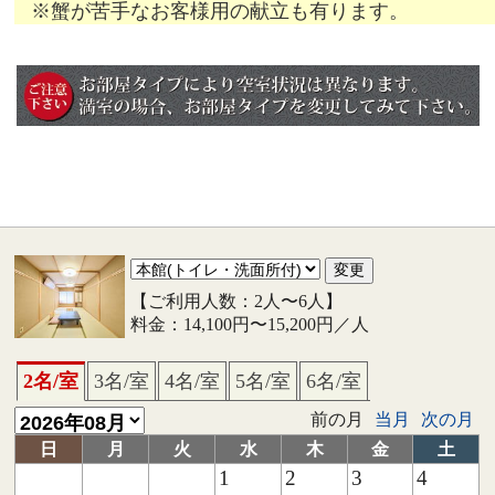
※蟹が苦手なお客様用の献立も有ります。
【ご利用人数：2人〜6人】
料金：14,100円〜15,200円／人
2名/室
3名/室
4名/室
5名/室
6名/室
前の月
当月
次の月
日
月
火
水
木
金
土
1
2
3
4