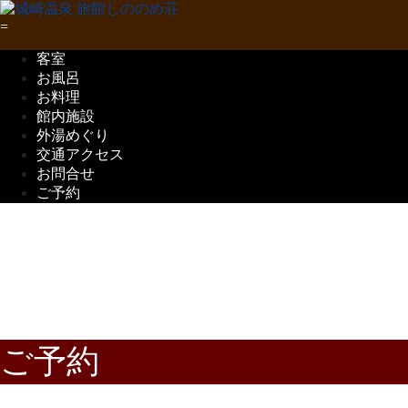
客室
お風呂
お料理
館内施設
外湯めぐり
交通アクセス
お問合せ
ご予約
五感で味わう
但馬の味覚
ご予約