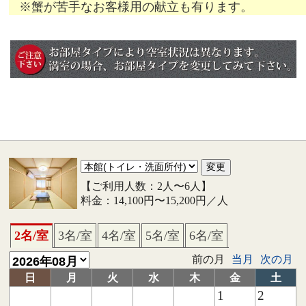
※蟹が苦手なお客様用の献立も有ります。
【ご利用人数：2人〜6人】
料金：14,100円〜15,200円／人
2名/室
3名/室
4名/室
5名/室
6名/室
前の月
当月
次の月
日
月
火
水
木
金
土
1
2