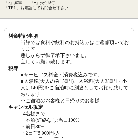
「
×
」満室
「
−
」受付終了
「
TEL
」お電話にてお問合せ下さい
料金特記事項
当館では食料や飲料のお持込みはご遠慮頂いてお
ります。
悪しからず御了承下さいませ。
宜しくお願い致します。
税等
■サーヒ゛ス料金・消費税込みです。
■入湯税(大人のみ150円)、入浴料(大人280円・小
人は140円)をご宿泊時に別途としてお預り致して
おります。
※ご宿泊のお客様と日帰りのお客様
キャンセル規定
14名様まで
・不泊(連絡なし)当日100%
・前日80%
・2日前5,000円/人