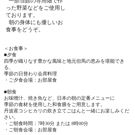
一部当館の専用畑で作
った野菜などをご使用し
ております。
朝の身体にも優しいお
食事をどうぞ。
＜お食事＞
■夕食
四季が織りなす豊かな風味と地元但馬の恵みを堪能でき
る、
季節の日替わり会席料理
・ご夕食会場：お部屋食
■朝食
お味噌汁、焼き魚など、日本の朝の定番メニューに
季節の食材を使用した和食膳をご用意します。
丹波産コシヒカリの炊き立てごはんと一緒にお楽しみくだ
さい。
・ご朝食時間：7時30分 または 8時00分
・ご朝食会場：お部屋食