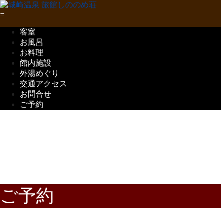
客室
お風呂
お料理
館内施設
外湯めぐり
交通アクセス
お問合せ
ご予約
五感で味わう
但馬の味覚
ご予約