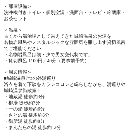
＜部屋設備＞
洗浄機付きトイレ・個別空調・洗面台・テレビ・冷蔵庫・
お茶セット
＜温泉＞
古くから湯治場として栄えてきた城崎温泉のお湯を
名物岩風呂やノスタルジックな雰囲気を醸し出す貸切風呂
でご堪能ください
・名物岩風呂は朝・夕で男女交代制です。
・貸切風呂 1100円／40分（要事前予約）
＜周辺情報＞
■城崎温泉7つの外湯巡り
浴衣を着て下駄をカランコロンと鳴らしながら、湯巡りや
城崎温泉街散策！
・地蔵湯 徒歩約3分
・柳湯 徒歩約3分
・一の湯 徒歩約6分
・さとの湯 徒歩約6分
・御所湯 徒歩約8分
・まんだらの湯 徒歩約12分