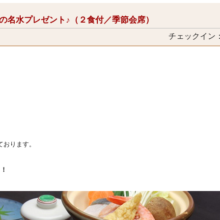
の名水プレゼント♪（２食付／季節会席）
チェックイン：1
ております。
ト！