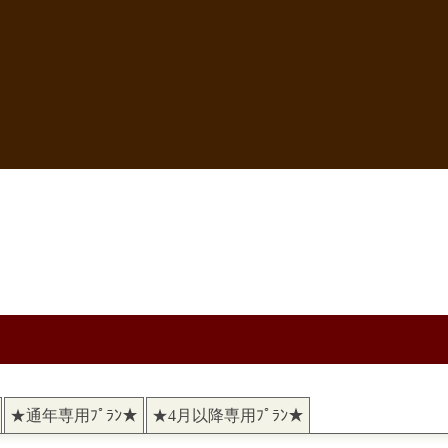
★通年専用ﾌﾟﾗﾝ★
★4月以降専用ﾌﾟﾗﾝ★