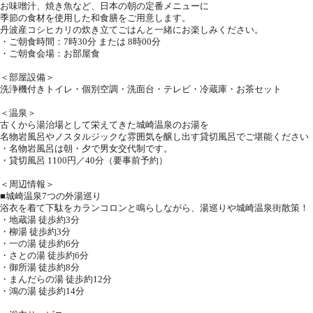
お味噌汁、焼き魚など、日本の朝の定番メニューに
季節の食材を使用した和食膳をご用意します。
丹波産コシヒカリの炊き立てごはんと一緒にお楽しみください。
・ご朝食時間：7時30分 または 8時00分
・ご朝食会場：お部屋食
＜部屋設備＞
洗浄機付きトイレ・個別空調・洗面台・テレビ・冷蔵庫・お茶セット
＜温泉＞
古くから湯治場として栄えてきた城崎温泉のお湯を
名物岩風呂やノスタルジックな雰囲気を醸し出す貸切風呂でご堪能ください
・名物岩風呂は朝・夕で男女交代制です。
・貸切風呂 1100円／40分（要事前予約）
＜周辺情報＞
■城崎温泉7つの外湯巡り
浴衣を着て下駄をカランコロンと鳴らしながら、湯巡りや城崎温泉街散策！
・地蔵湯 徒歩約3分
・柳湯 徒歩約3分
・一の湯 徒歩約6分
・さとの湯 徒歩約6分
・御所湯 徒歩約8分
・まんだらの湯 徒歩約12分
・鴻の湯 徒歩約14分