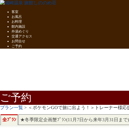
客室
お風呂
お料理
館内施設
外湯めぐり
交通アクセス
お問合せ
ご予約
五感で味わう
但馬の味覚
ご予約
プラン一覧
> ＜ポケモンGOで旅に出よう！＞トレーナー様
全ﾌﾟﾗﾝ
★冬季限定企画蟹ﾌﾟﾗﾝ(11月7日から来年3月31日まで