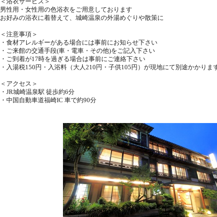
＜浴衣サービス＞
男性用・女性用の色浴衣をご用意しております
お好みの浴衣に着替えて、城崎温泉の外湯めぐりや散策に
＜注意事項＞
・食材アレルギーがある場合には事前にお知らせ下さい
・ご来館の交通手段(車・電車・その他)をご記入下さい
・ご到着が17時を過ぎる場合は事前にご連絡下さい
・入湯税150円・入浴料（大人210円・子供105円）が現地にて別途かかりま
＜アクセス＞
・JR城崎温泉駅 徒歩約6分
・中国自動車道福崎IC 車で約90分