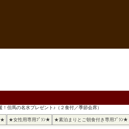
応援！但馬の名水プレゼント♪（２食付／季節会席）
)★
★女性用専用ﾌﾟﾗﾝ★
★素泊まりとご朝食付き専用ﾌﾟﾗﾝ★