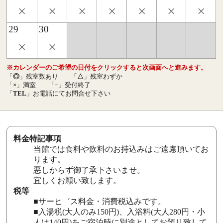
×
×
×
×
×
×
×
29
30
×
×
※カレンダーのご希望の日付をクリックすると次画面へと進みます。
「
◎
」残室数あり
「
△
」残室わずか
「
×
」満室
「
−
」受付終了
「
TEL
」お電話にてお問合せ下さい
料金特記事項
当館では食料や飲料のお持込みはご遠慮頂いてお
ります。
悪しからず御了承下さいませ。
宜しくお願い致します。
税等
■サーヒ゛ス料金・消費税込みです。
■入湯税(大人のみ150円)、入浴料(大人280円・小
人は140円)をご宿泊時に別途としてお預り致して