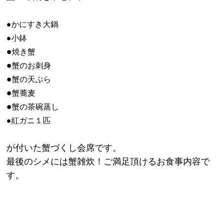
●かにすき大鍋
●小鉢
●
焼き蟹
●
蟹のお刺身
●
蟹の天ぷら
●
蟹蕎麦
●
蟹の茶碗蒸し
●紅ガニ１匹
が付いた蟹づくし会席です。
最後のシメには蟹雑炊！ご満足頂けるお食事内容で
す。