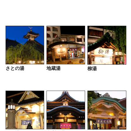
さとの湯
地蔵湯
柳湯