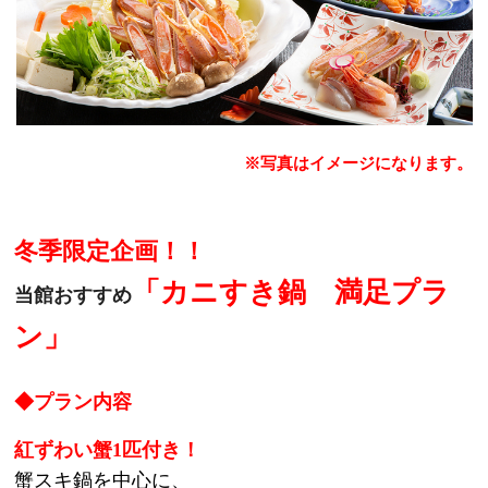
※写真はイメージになります。
冬季限定企画！！
「カニすき鍋 満足プラ
当館おすすめ
ン」
◆プラン内容
紅ずわい蟹
1匹付き！
蟹スキ鍋を中心に、