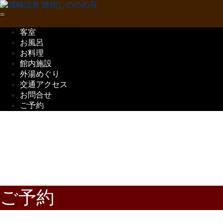
客室
お風呂
お料理
館内施設
外湯めぐり
交通アクセス
お問合せ
ご予約
五感で味わう
但馬の味覚
ご予約