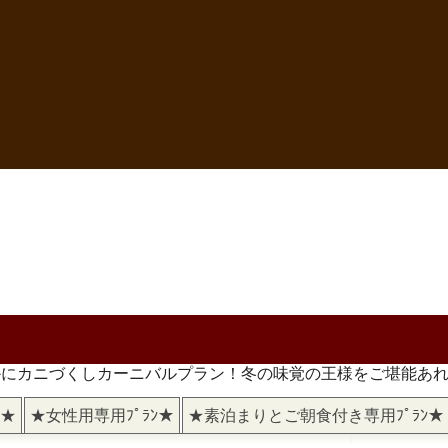
かにカニづくしカーニバルプラン！冬の味覚の王様をご堪能あ
)★
★女性用専用ﾌﾟﾗﾝ★
★素泊まりとご朝食付き専用ﾌﾟﾗﾝ★