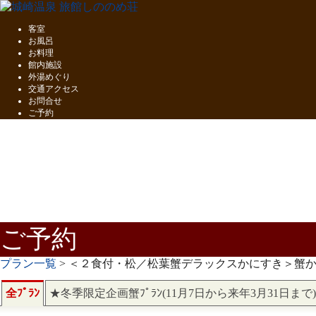
客室
お風呂
お料理
館内施設
外湯めぐり
交通アクセス
お問合せ
ご予約
五感で味わう
但馬の味覚
ご予約
プラン一覧
> ＜２食付・松／松葉蟹デラックスかにすき＞蟹
全ﾌﾟﾗﾝ
★冬季限定企画蟹ﾌﾟﾗﾝ(11月7日から来年3月31日まで