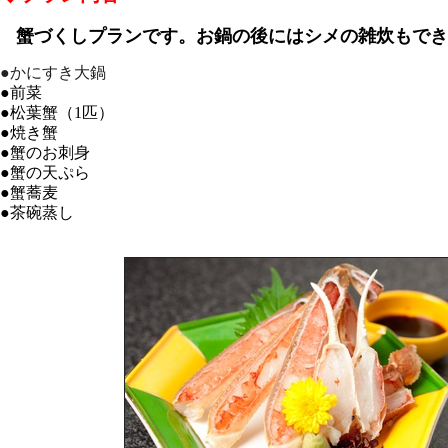
蟹づくしプランです。
お鍋の後にはシメの雑炊もでき
●かにすき大鍋
●前菜
●
松葉蟹（1匹）
●
焼き蟹
●
蟹のお刺身
●
蟹の天ぷら
●
蟹蕎麦
●
茶碗蒸し