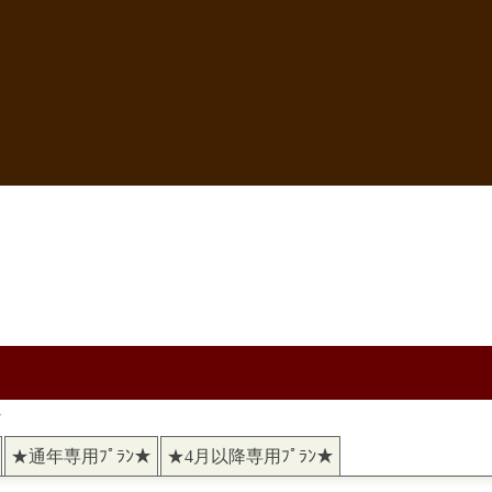
れ
★通年専用ﾌﾟﾗﾝ★
★4月以降専用ﾌﾟﾗﾝ★