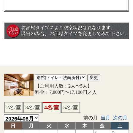
【ご利用人数：2人〜5人】
料金：7,800円〜17,100円／人
2名/室
3名/室
4名/室
5名/室
前の月
当月
次の月
日
月
火
水
木
金
土