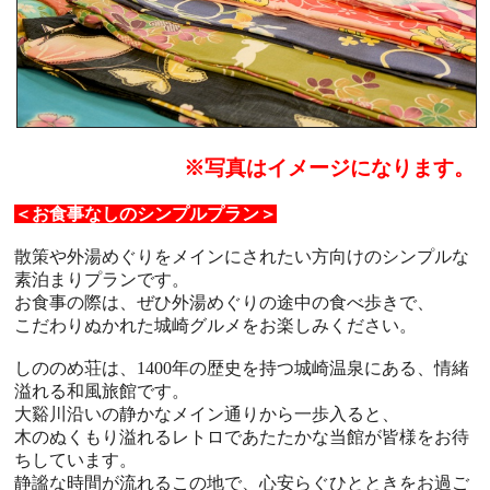
※写真はイメージになります。
＜お食事なしのシンプルプラン＞
散策や外湯めぐりをメインにされたい方向けのシンプルな
素泊まりプランです。
お食事の際は、ぜひ外湯めぐりの途中の食べ歩きで、
こだわりぬかれた城崎グルメをお楽しみください。
しののめ荘は、1400年の歴史を持つ城崎温泉にある、情緒
溢れる和風旅館です。
大谿川沿いの静かなメイン通りから一歩入ると、
木のぬくもり溢れるレトロであたたかな当館が皆様をお待
ちしています。
静謐な時間が流れるこの地で、心安らぐひとときをお過ご