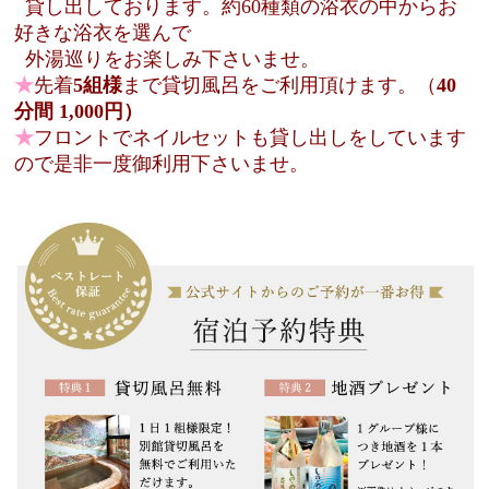
貸し出しております。
約60種類の浴衣の中から
お
好きな浴衣を選んで
外湯巡りをお楽しみ下さいませ。
★
先着
5組様
まで貸切風呂をご利用頂けます。（
40
分間 1,000円）
★
フロントでネイルセットも貸し出しをしています
ので是非一度御利用下さいませ。