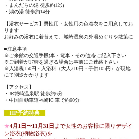
・まんだらの湯 徒歩約12分
・鴻の湯 徒歩約14分
【浴衣サービス】男性用・女性用の色浴衣をご用意してお
ります
お好みの浴衣に着替えて、城崎温泉の外湯めぐりや散策に
■注意事項
※ご来館の交通手段(車・電車・その他)をご記入下さい
※ご到着が17時を過ぎる場合は事前にご連絡下さい
※入湯税150円・入浴料（大人210円・子供105円）が現地
にて別途かかります
【アクセス】
・JR城崎温泉駅 徒歩約6分
・中国自動車道福崎IC 車で約90分
HP予約特典
★
4月1日〜11月31日
まで女性のお客様に限りデザイ
ン浴衣(柄物浴衣)を