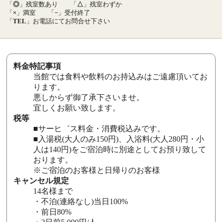
「
◎
」残室数あり
「
△
」残室わずか
「
×
」満室
「
−
」受付終了
「
TEL
」お電話にてお問合せ下さい
料金特記事項
当館では食料や飲料のお持込みはご遠慮頂いてお
ります。
悪しからず御了承下さいませ。
宜しくお願い致します。
税等
■サーヒ゛ス料金・消費税込みです。
■入湯税(大人のみ150円)、入浴料(大人280円・小
人は140円)をご宿泊時に別途としてお預り致して
おります。
※ご宿泊のお客様と日帰りのお客様
キャンセル規定
14名様まで
・不泊(連絡なし)当日100%
・前日80%