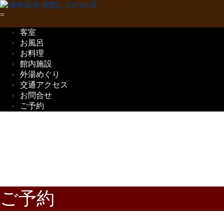
客室
お風呂
お料理
館内施設
外湯めぐり
交通アクセス
お問合せ
ご予約
五感で味わう
但馬の味覚
ご予約