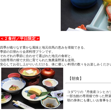
＜２食付／平日限定＞
四季が織りなす豊かな風味と地元但馬の恵みを堪能できる、
季節の日替わり会席料理プランです。
それぞれの季節に合わせて選ばれた地元の食材と、
当館専用の畑で大切に育てられた無農薬野菜も使用。
安心してお召し上がりいただける、体に優しい料理の数々をお楽しみくださ
【朝食】
コダワリの『丹後産コシヒカ
一部当館の専用畑で作った野
朝の身体にも優しいお食事を