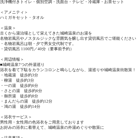
洗浄機付きトイレ・個別空調・洗面台・テレビ・冷蔵庫・お茶セット
＜アメニティ＞
ハミガキセット・タオル
＜温泉＞
古くから湯治場として栄えてきた城崎温泉のお湯を
名物岩風呂やノスタルジックな雰囲気を醸し出す貸切風呂でご堪能ください
・名物岩風呂は朝・夕で男女交代制です。
・貸切風呂 1100円／40分（要事前予約）
＜周辺情報＞
■城崎温泉7つの外湯巡り
浴衣を着て下駄をカランコロンと鳴らしながら、湯巡りや城崎温泉街散策！
・地蔵湯 徒歩約3分
・柳湯 徒歩約3分
・一の湯 徒歩約6分
・さとの湯 徒歩約6分
・御所湯 徒歩約8分
・まんだらの湯 徒歩約12分
・鴻の湯 徒歩約14分
＜浴衣サービス＞
男性用・女性用の色浴衣をご用意しております
お好みの浴衣に着替えて、城崎温泉の外湯めぐりや散策に
＜注意事項＞