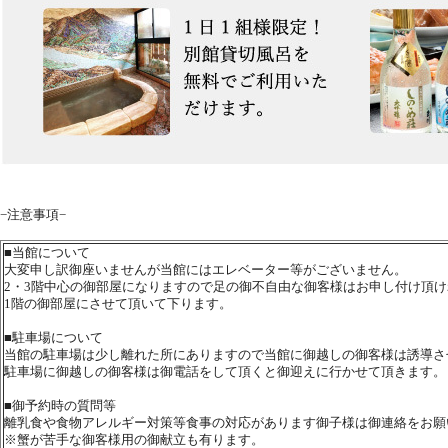
−注意事項−
■
当館について
大変申し訳御座いませんが当館にはエレベーター等がございません。
2・3階中心の御部屋になりますので足の御不自由な御客様はお申し付け頂け
1階の御部屋にさせて頂いて下ります。
■
駐車場について
当館の駐車場は少し離れた所にありますので当館に御越しの御客様は誘導さ
駐車場に御越しの御客様は御電話をして頂くと御迎えに行かせて頂きます。
■
御予約時の質問等
離乳食や食物アレルギー対策等食事の対応があります御子様は御連絡をお願
※蟹が苦手な御客様用の御献立も有ります。