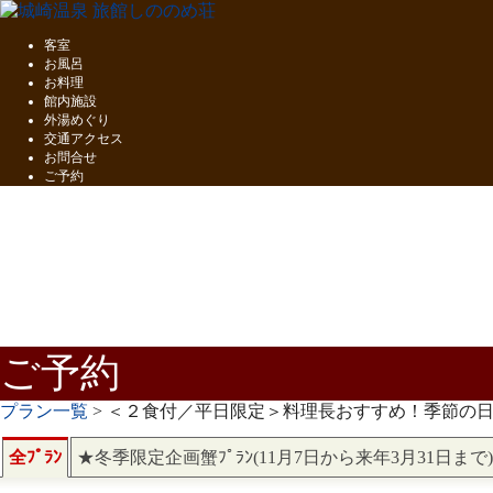
客室
お風呂
お料理
館内施設
外湯めぐり
交通アクセス
お問合せ
ご予約
五感で味わう
但馬の味覚
ご予約
プラン一覧
> ＜２食付／平日限定＞料理長おすすめ！季節の
全ﾌﾟﾗﾝ
★冬季限定企画蟹ﾌﾟﾗﾝ(11月7日から来年3月31日まで