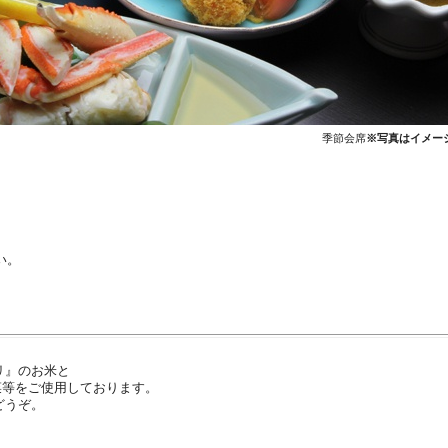
季節会席
※写真はイメー
い。
リ』のお米と
菜等をご使用しております。
どうぞ。