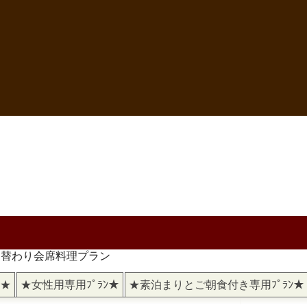
日替わり会席料理プラン
)★
★女性用専用ﾌﾟﾗﾝ★
★素泊まりとご朝食付き専用ﾌﾟﾗﾝ★