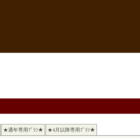
★通年専用ﾌﾟﾗﾝ★
★4月以降専用ﾌﾟﾗﾝ★