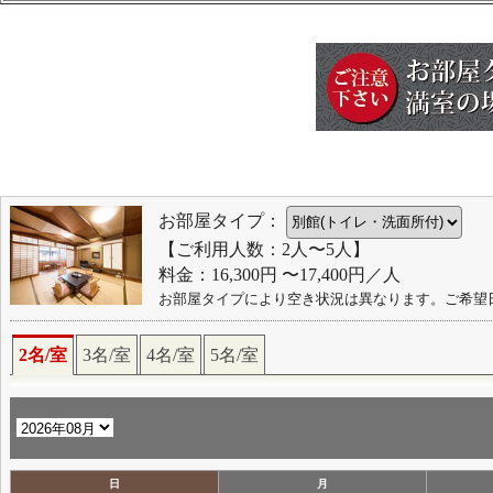
お部屋タイプ：
【ご利用人数：2人〜5人】
料金：16,300円 〜17,400円／人
お部屋タイプにより空き状況は異なります。ご希望
2名/室
3名/室
4名/室
5名/室
日
月