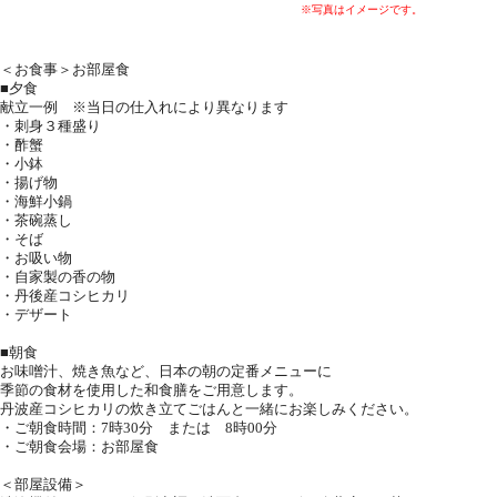
※写真はイメージです。
＜お食事＞お部屋食
■夕食
献立一例 ※当日の仕入れにより異なります
・刺身３種盛り
・酢蟹
・小鉢
・揚げ物
・海鮮小鍋
・茶碗蒸し
・そば
・お吸い物
・自家製の香の物
・丹後産コシヒカリ
・デザート
■朝食
お味噌汁、焼き魚など、日本の朝の定番メニューに
季節の食材を使用した和食膳をご用意します。
丹波産コシヒカリの炊き立てごはんと一緒にお楽しみください。
・ご朝食時間：7時30分 または 8時00分
・ご朝食会場：お部屋食
＜部屋設備＞