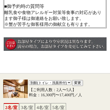
■
御予約時の質問等
離乳食や食物アレルギー対策等食事の対応があり
ます御子様は御連絡をお願い致します。
※蟹が苦手な御客様用の御献立も有ります。
【ご利用人数：2人〜5人】
料金：16,300円〜17,400円／人
2名/室
3名/室
4名/室
5名/室