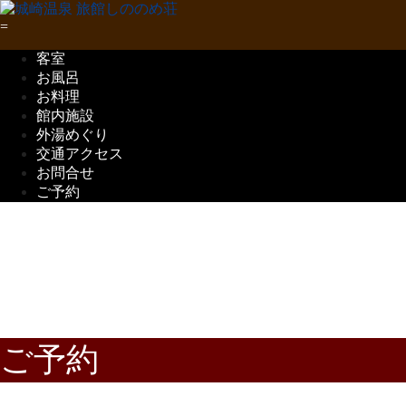
客室
お風呂
お料理
館内施設
外湯めぐり
交通アクセス
お問合せ
ご予約
五感で味わう
但馬の味覚
ご予約