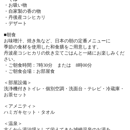
・お吸い物
・自家製の香の物
・丹後産コシヒカリ
・デザート
■朝食
お味噌汁、焼き魚など、日本の朝の定番メニューに
季節の食材を使用した和食膳をご用意します。
丹波産コシヒカリの炊き立てごはんと一緒にお楽しみくだ
さい。
・ご朝食時間：7時30分 または 8時00分
・ご朝食会場：お部屋食
＜部屋設備＞
洗浄機付きトイレ・個別空調・洗面台・テレビ・冷蔵庫・
お茶セット
＜アメニティ＞
ハミガキセット・タオル
＜温泉＞
古くから湯治場として栄えてきた城崎温泉のお湯を