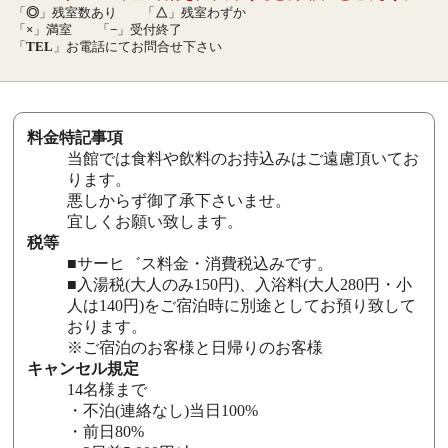
「
◎
」残室数あり
「
△
」残室わずか
「
×
」満室
「
−
」受付終了
「
TEL
」お電話にてお問合せ下さい
料金特記事項
当館では食料や飲料のお持込みはご遠慮頂いてお
ります。
悪しからず御了承下さいませ。
宜しくお願い致します。
税等
■サーヒ゛ス料金・消費税込みです。
■入湯税(大人のみ150円)、入浴料(大人280円・小
人は140円)をご宿泊時に別途としてお預り致して
おります。
※ご宿泊のお客様と日帰りのお客様
キャンセル規定
14名様まで
・不泊(連絡なし)当日100%
・前日80%