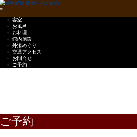
客室
お風呂
お料理
館内施設
外湯めぐり
交通アクセス
お問合せ
ご予約
五感で味わう
但馬の味覚
ご予約