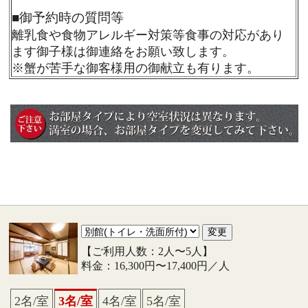
■
御予約時の質問等
離乳食や食物アレルギー対策等食事の対応があり
ます御子様は御連絡をお願い致します。
※蟹が苦手な御客様用の御献立も有ります。
【ご利用人数：2人〜5人】
料金：16,300円〜17,400円／人
2名/室
3名/室
4名/室
5名/室