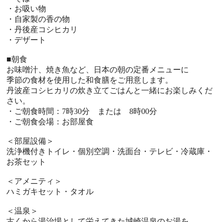
・お吸い物
・自家製の香の物
・丹後産コシヒカリ
・デザート
■朝食
お味噌汁、焼き魚など、日本の朝の定番メニューに
季節の食材を使用した和食膳をご用意します。
丹波産コシヒカリの炊き立てごはんと一緒にお楽しみくだ
さい。
・ご朝食時間：7時30分 または 8時00分
・ご朝食会場：お部屋食
＜部屋設備＞
洗浄機付きトイレ・個別空調・洗面台・テレビ・冷蔵庫・
お茶セット
＜アメニティ＞
ハミガキセット・タオル
＜温泉＞
古くから湯治場として栄えてきた城崎温泉のお湯を