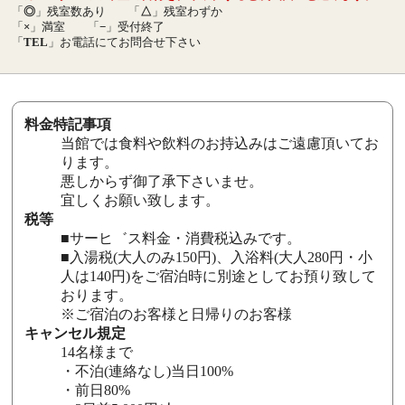
「
◎
」残室数あり
「
△
」残室わずか
「
×
」満室
「
−
」受付終了
「
TEL
」お電話にてお問合せ下さい
料金特記事項
当館では食料や飲料のお持込みはご遠慮頂いてお
ります。
悪しからず御了承下さいませ。
宜しくお願い致します。
税等
■サーヒ゛ス料金・消費税込みです。
■入湯税(大人のみ150円)、入浴料(大人280円・小
人は140円)をご宿泊時に別途としてお預り致して
おります。
※ご宿泊のお客様と日帰りのお客様
キャンセル規定
14名様まで
・不泊(連絡なし)当日100%
・前日80%