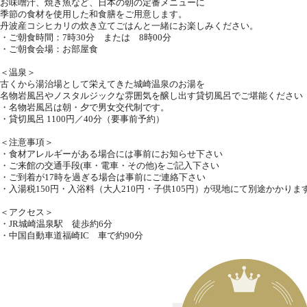
お味噌汁、焼き魚など、日本の朝の定番メニューに
季節の食材を使用した和食膳をご用意します。
丹波産コシヒカリの炊き立てごはんと一緒にお楽しみください。
・ご朝食時間：7時30分 または 8時00分
・ご朝食会場：お部屋食
＜温泉＞
古くから湯治場として栄えてきた城崎温泉のお湯を
名物岩風呂やノスタルジックな雰囲気を醸し出す貸切風呂でご堪能ください
・名物岩風呂は朝・夕で男女交代制です。
・貸切風呂 1100円／40分（要事前予約）
＜注意事項＞
・食材アレルギーがある場合には事前にお知らせ下さい
・ご来館の交通手段(車・電車・その他)をご記入下さい
・ご到着が17時を過ぎる場合は事前にご連絡下さい
・入湯税150円・入浴料（大人210円・子供105円）が現地にて別途かかりま
＜アクセス＞
・JR城崎温泉駅 徒歩約6分
・中国自動車道福崎IC 車で約90分