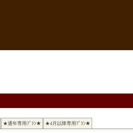
★通年専用ﾌﾟﾗﾝ★
★4月以降専用ﾌﾟﾗﾝ★