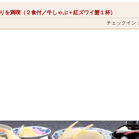
ぐりを満喫（２食付／牛しゃぶ＋紅ズワイ蟹１杯）
チェックイン：1