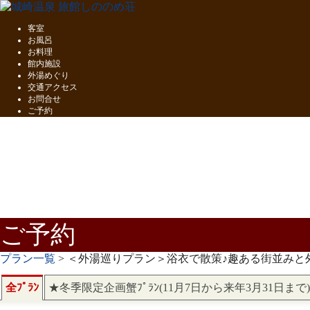
客室
お風呂
お料理
館内施設
外湯めぐり
交通アクセス
お問合せ
ご予約
五感で味わう
但馬の味覚
ご予約
プラン一覧
> ＜外湯巡りプラン＞浴衣で散策♪趣ある街並み
全ﾌﾟﾗﾝ
★冬季限定企画蟹ﾌﾟﾗﾝ(11月7日から来年3月31日まで