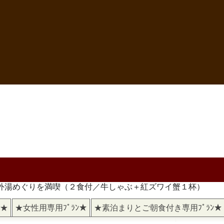
と外湯めぐりを満喫（２食付／牛しゃぶ＋紅ズワイ蟹１杯）
)★
★女性用専用ﾌﾟﾗﾝ★
★素泊まりとご朝食付き専用ﾌﾟﾗﾝ★