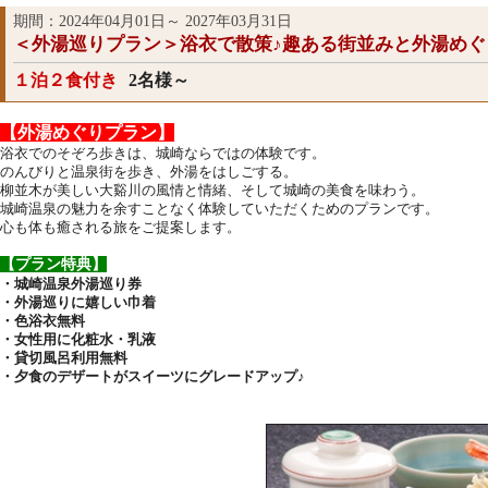
期間：2024年04月01日～ 2027年03月31日
＜外湯巡りプラン＞浴衣で散策♪趣ある街並みと外湯め
１泊２食付き
2名様～
【外湯めぐりプラン】
浴衣でのそぞろ歩きは、城崎ならではの体験です。
のんびりと温泉街を歩き、外湯をはしごする。
柳並木が美しい大谿川の風情と情緒、そして城崎の美食を味わう。
城崎温泉の魅力を余すことなく体験していただくためのプランです。
心も体も癒される旅をご提案します。
【プラン特典】
・城崎温泉外湯巡り券
・外湯巡りに嬉しい巾着
・色浴衣無料
・女性用に化粧水・乳液
・貸切風呂利用無料
・夕食のデザートがスイーツにグレードアップ♪