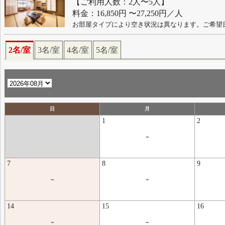
【ご利用人数：2人〜5人】
料金：16,850円 〜27,250円／人
お部屋タイプにより空き状況は異なります。ご希望
2名/室
3名/室
4名/室
5名/室
日
月
1
2
-
7
8
9
-
-
14
15
16
-
-