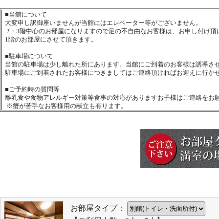
■
当館について
大変申し訳御座いませんが当館にはエレベーター等がございません。
2・3階中心のお部屋になりますので足の不自由なお客様は、お申し付け頂
1階のお部屋にさせて頂きます。
■
駐車場について
当館の駐車場は少し離れた所にあります。当館にご到着のお客様は誘導さ
駐車場にご到着されたお客様につきましてはご連絡頂ければお迎えに行か
■
ご予約時の質問等
離乳食や食物アレルギー対策等食事の対応がありますお子様はご連絡をお
※蟹が苦手なお客様用の献立も有ります。
お部屋タイプ：