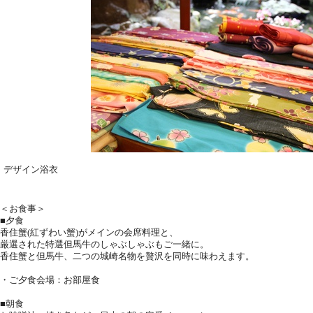
デザイン浴衣
＜お食事＞
■夕食
香住蟹(紅ずわい蟹)がメインの会席料理と、
厳選された特選但馬牛のしゃぶしゃぶもご一緒に。
香住蟹と但馬牛、二つの城崎名物を贅沢を同時に味わえます。
・ご夕食会場：お部屋食
■朝食