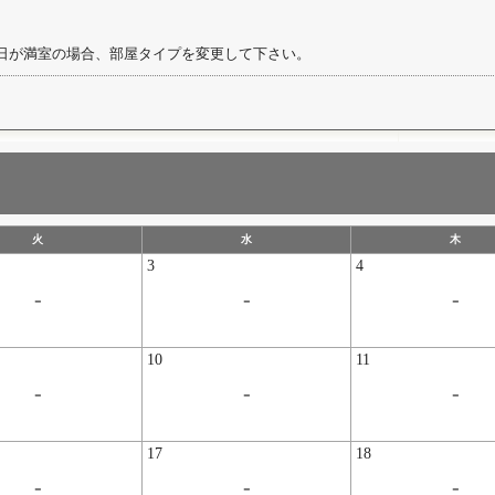
日が満室の場合、部屋タイプを変更して下さい。
火
水
木
3
4
-
-
-
10
11
-
-
-
17
18
-
-
-