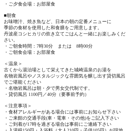
・ご夕食会場：お部屋食
■朝食
お味噌汁、焼き魚など、日本の朝の定番メニューに
季節の食材を使用した和食膳をご用意します。
丹波産コシヒカリの炊き立てごはんと一緒にお楽しみくだ
さい。
・ご朝食時間：7時30分 または 8時00分
・ご朝食会場：お部屋食
＜温泉＞
古くから湯治場として栄えてきた城崎温泉のお湯を
名物岩風呂やノスタルジックな雰囲気を醸し出す貸切風呂
でご堪能ください
・名物岩風呂は朝・夕で男女交代制です。
・貸切風呂 1100円／40分（要事前予約）
＜注意事項＞
・食材アレルギーがある場合には事前にお知らせ下さい
・ご来館の交通手段(車・電車・その他)をご記入下さい
・ご到着が17時を過ぎる場合は事前にご連絡下さい
・入湯税150円・入浴料（大人210円・子供105円）が現地