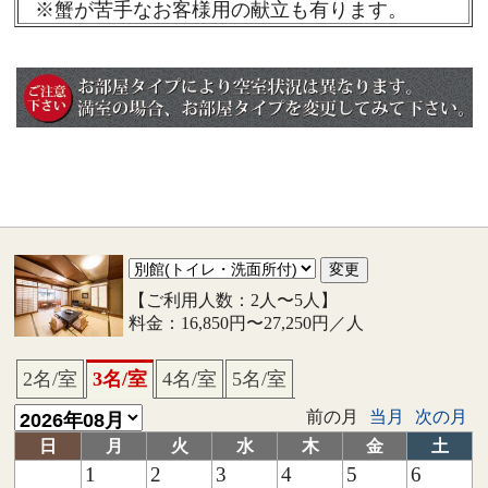
※蟹が苦手なお客様用の献立も有ります。
【ご利用人数：2人〜5人】
料金：16,850円〜27,250円／人
2名/室
3名/室
4名/室
5名/室
前の月
当月
次の月
日
月
火
水
木
金
土
1
2
3
4
5
6