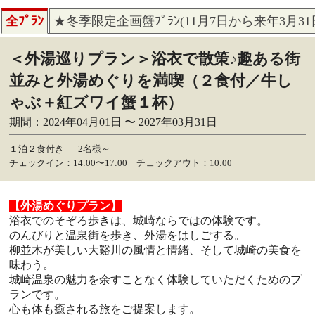
全ﾌﾟﾗﾝ
★冬季限定企画蟹ﾌﾟﾗﾝ(11月7日から来年3月3
＜外湯巡りプラン＞浴衣で散策♪趣ある街
並みと外湯めぐりを満喫（２食付／牛し
ゃぶ＋紅ズワイ蟹１杯）
期間：2024年04月01日 〜 2027年03月31日
１泊２食付き
2名様～
チェックイン：14:00〜17:00 チェックアウト：10:00
【外湯めぐりプラン】
浴衣でのそぞろ歩きは、城崎ならではの体験です。
のんびりと温泉街を歩き、外湯をはしごする。
柳並木が美しい大谿川の風情と情緒、そして城崎の美食を
味わう。
城崎温泉の魅力を余すことなく体験していただくためのプ
ランです。
心も体も癒される旅をご提案します。