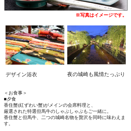
※写真はイメージです。
夜の城崎も風情たっぷり
デザイン浴衣
＜お食事＞
■夕食
香住蟹(紅ずわい蟹)がメインの会席料理と、
厳選された特選但馬牛のしゃぶしゃぶもご一緒に。
香住蟹と但馬牛、二つの城崎名物を贅沢を同時に味わえま
す。