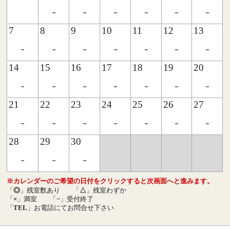
-
-
-
-
-
-
7
8
9
10
11
12
13
-
-
-
-
-
-
-
14
15
16
17
18
19
20
-
-
-
-
-
-
-
21
22
23
24
25
26
27
-
-
-
-
-
-
-
28
29
30
-
-
-
※カレンダーのご希望の日付をクリックすると次画面へと進みます。
「
◎
」残室数あり
「
△
」残室わずか
「
×
」満室
「
−
」受付終了
「
TEL
」お電話にてお問合せ下さい