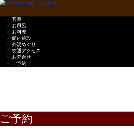
客室
お風呂
お料理
館内施設
外湯めぐり
交通アクセス
お問合せ
ご予約
五感で味わう
但馬の味覚
ご予約