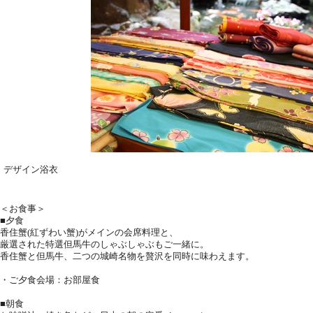
デザイン浴衣
＜お食事＞
■夕食
香住蟹(紅ずわい蟹)がメインの会席料理と、
厳選された特選但馬牛のしゃぶしゃぶもご一緒に。
香住蟹と但馬牛、二つの城崎名物を贅沢を同時に味わえます。
・ご夕食会場：お部屋食
■朝食