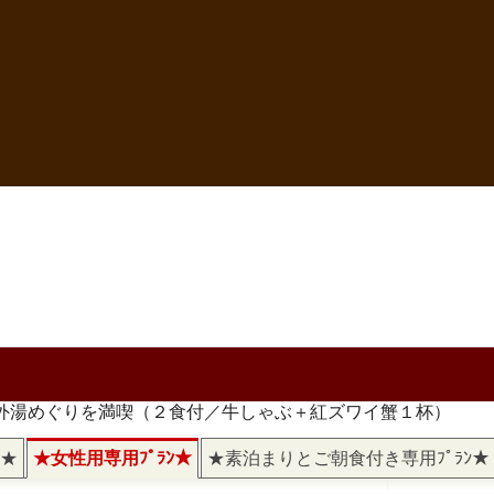
と外湯めぐりを満喫（２食付／牛しゃぶ＋紅ズワイ蟹１杯）
)★
★女性用専用ﾌﾟﾗﾝ★
★素泊まりとご朝食付き専用ﾌﾟﾗﾝ★