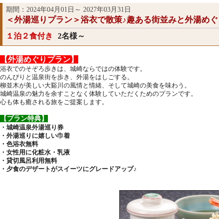
期間：2024年04月01日～ 2027年03月31日
＜外湯巡りプラン＞浴衣で散策♪趣ある街並みと外湯め
１泊２食付き
2名様～
【外湯めぐりプラン】
浴衣でのそぞろ歩きは、城崎ならではの体験です。
のんびりと温泉街を歩き、外湯をはしごする。
柳並木が美しい大谿川の風情と情緒、そして城崎の美食を味わう。
城崎温泉の魅力を余すことなく体験していただくためのプランです。
心も体も癒される旅をご提案します。
【プラン特典】
・城崎温泉外湯巡り券
・外湯巡りに嬉しい巾着
・色浴衣無料
・女性用に化粧水・乳液
・貸切風呂利用無料
・夕食のデザートがスイーツにグレードアップ♪