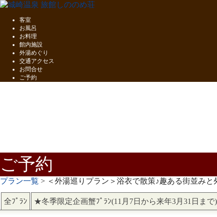
客室
お風呂
お料理
館内施設
外湯めぐり
交通アクセス
お問合せ
ご予約
五感で味わう
但馬の味覚
ご予約
プラン一覧
> ＜外湯巡りプラン＞浴衣で散策♪趣ある街並み
全ﾌﾟﾗﾝ
★冬季限定企画蟹ﾌﾟﾗﾝ(11月7日から来年3月31日まで