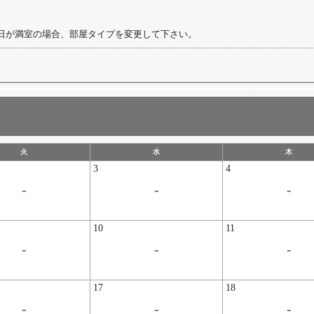
日が満室の場合、部屋タイプを変更して下さい。
火
水
木
3
4
-
-
-
10
11
-
-
-
17
18
-
-
-