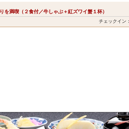
ぐりを満喫（２食付／牛しゃぶ＋紅ズワイ蟹１杯）
チェックイン：1