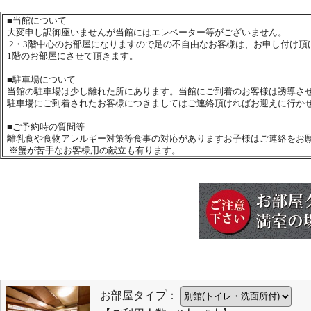
■
当館について
大変申し訳御座いませんが当館にはエレベーター等がございません。
2・3階中心のお部屋になりますので足の不自由なお客様は、お申し付け頂
1階のお部屋にさせて頂きます。
■
駐車場について
当館の駐車場は少し離れた所にあります。当館にご到着のお客様は誘導さ
駐車場にご到着されたお客様につきましてはご連絡頂ければお迎えに行か
■
ご予約時の質問等
離乳食や食物アレルギー対策等食事の対応がありますお子様はご連絡をお
※蟹が苦手なお客様用の献立も有ります。
お部屋タイプ：