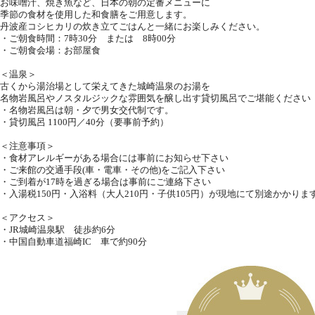
お味噌汁、焼き魚など、日本の朝の定番メニューに
季節の食材を使用した和食膳をご用意します。
丹波産コシヒカリの炊き立てごはんと一緒にお楽しみください。
・ご朝食時間：7時30分 または 8時00分
・ご朝食会場：お部屋食
＜温泉＞
古くから湯治場として栄えてきた城崎温泉のお湯を
名物岩風呂やノスタルジックな雰囲気を醸し出す貸切風呂でご堪能ください
・名物岩風呂は朝・夕で男女交代制です。
・貸切風呂 1100円／40分（要事前予約）
＜注意事項＞
・食材アレルギーがある場合には事前にお知らせ下さい
・ご来館の交通手段(車・電車・その他)をご記入下さい
・ご到着が17時を過ぎる場合は事前にご連絡下さい
・入湯税150円・入浴料（大人210円・子供105円）が現地にて別途かかりま
＜アクセス＞
・JR城崎温泉駅 徒歩約6分
・中国自動車道福崎IC 車で約90分