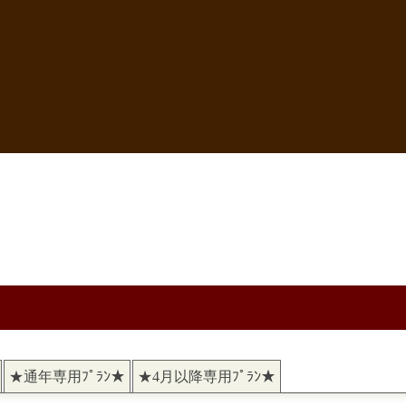
★通年専用ﾌﾟﾗﾝ★
★4月以降専用ﾌﾟﾗﾝ★