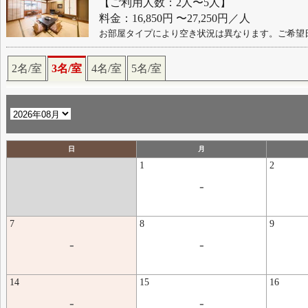
【ご利用人数：2人〜5人】
料金：16,850円 〜27,250円／人
お部屋タイプにより空き状況は異なります。ご希望
2名/室
3名/室
4名/室
5名/室
日
月
1
2
-
7
8
9
-
-
14
15
16
-
-