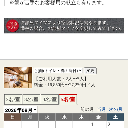
※蟹が苦手なお客様用の献立も有ります。
【ご利用人数：2人〜5人】
料金：16,850円〜27,250円／人
2名/室
3名/室
4名/室
5名/室
前の月
当月
次の月
日
月
火
水
木
金
土
1
2