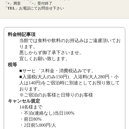
「
×
」満室
「
−
」受付終了
「
TEL
」お電話にてお問合せ下さい
料金特記事項
当館では食料や飲料のお持込みはご遠慮頂いてお
ります。
悪しからず御了承下さいませ。
宜しくお願い致します。
税等
■サーヒ゛ス料金・消費税込みです。
■入湯税(大人のみ150円)、入浴料(大人280円・小
人は140円)をご宿泊時に別途としてお預り致して
おります。
※ご宿泊のお客様と日帰りのお客様
キャンセル規定
14名様まで
・不泊(連絡なし)当日100%
・前日80%
・2日前5,000円/人