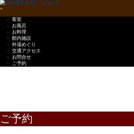
客室
お風呂
お料理
館内施設
外湯めぐり
交通アクセス
お問合せ
ご予約
五感で味わう
但馬の味覚
ご予約