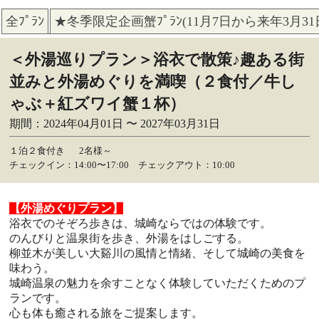
全ﾌﾟﾗﾝ
★冬季限定企画蟹ﾌﾟﾗﾝ(11月7日から来年3月3
＜外湯巡りプラン＞浴衣で散策♪趣ある街
並みと外湯めぐりを満喫（２食付／牛し
ゃぶ＋紅ズワイ蟹１杯）
期間：2024年04月01日 〜 2027年03月31日
１泊２食付き
2名様～
チェックイン：14:00〜17:00 チェックアウト：10:00
【外湯めぐりプラン】
浴衣でのそぞろ歩きは、城崎ならではの体験です。
のんびりと温泉街を歩き、外湯をはしごする。
柳並木が美しい大谿川の風情と情緒、そして城崎の美食を
味わう。
城崎温泉の魅力を余すことなく体験していただくためのプ
ランです。
心も体も癒される旅をご提案します。