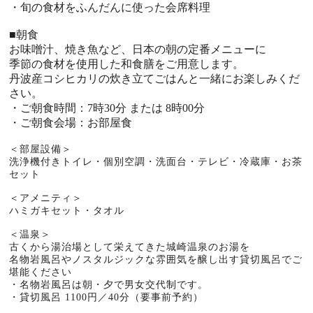
・旬の食材をふんだんに使った会席料理
■朝食
お味噌汁、焼き魚など、日本の朝の定番メニューに
季節の食材を使用した和食膳をご用意します。
丹波産コシヒカリの炊き立てごはんと一緒にお楽しみくだ
さい。
・ご朝食時間：7時30分 または 8時00分
・ご朝食会場：お部屋食
＜部屋設備＞
洗浄機付きトイレ・個別空調・洗面台・テレビ・冷蔵庫・お茶
セット
＜アメニティ＞
ハミガキセット・タオル
＜温泉＞
古くから湯治場として栄えてきた城崎温泉のお湯を
名物岩風呂やノスタルジックな雰囲気を醸し出す貸切風呂でご
堪能ください
・名物岩風呂は朝・夕で男女交代制です。
・貸切風呂 1100円／40分（要事前予約）