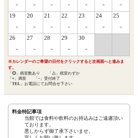
-
-
-
-
-
-
-
19
20
21
22
23
24
25
-
-
-
-
-
-
-
26
27
28
29
30
-
-
-
-
-
※カレンダーのご希望の日付をクリックすると次画面へと進みま
す。
「
◎
」残室数あり
「
△
」残室わずか
「
×
」満室
「
−
」受付終了
「
TEL
」お電話にてお問合せ下さい
料金特記事項
当館では食料や飲料のお持込みはご遠慮頂い
ております。
悪しからず御了承下さいませ。
宜しくお願い致します。