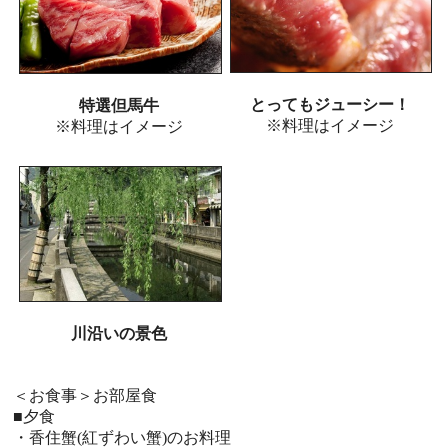
とってもジューシー！
特選但馬牛
※料理はイメージ
※料理はイメージ
川沿いの景色
＜お食事＞お部屋食
■夕食
・香住蟹(紅ずわい蟹)のお料理