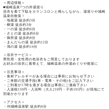
＜周辺情報＞
■城崎温泉7つの外湯巡り
浴衣を着て下駄をカランコロンと鳴らしながら、湯巡りや城崎
温泉街散策！
・地蔵湯 徒歩約3分
・柳湯 徒歩約3分
・一の湯 徒歩約6分
・さとの湯 徒歩約6分
・御所湯 徒歩約8分
・まんだらの湯 徒歩約12分
・鴻の湯 徒歩約14分
＜浴衣サービス＞
男性用・女性用の色浴衣をご用意しております
お好みの浴衣に着替えて、城崎温泉の外湯めぐりや散策に
＜注意事項＞
・食材アレルギーがある場合には事前にお知らせ下さい
・ご来館の交通手段(車・電車・その他)をご記入下さい
・ご到着が17時を過ぎる場合は事前にご連絡下さい
・入湯税150円・入浴料（大人210円・子供105円）が現地にて
別途かかります
＜アクセス＞
・JR城崎温泉駅 徒歩約6分