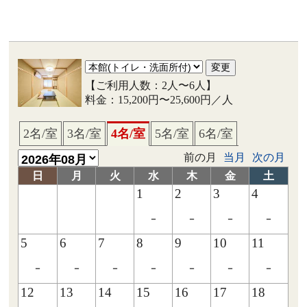
【ご利用人数：2人〜6人】
料金：15,200円〜25,600円／人
2名/室
3名/室
4名/室
5名/室
6名/室
前の月
当月
次の月
日
月
火
水
木
金
土
1
2
3
4
-
-
-
-
5
6
7
8
9
10
11
-
-
-
-
-
-
-
12
13
14
15
16
17
18