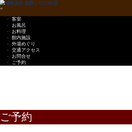
客室
お風呂
お料理
館内施設
外湯めぐり
交通アクセス
お問合せ
ご予約
五感で味わう
但馬の味覚
ご予約