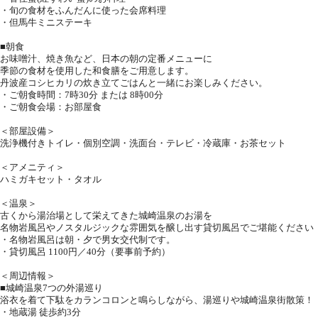
・旬の食材をふんだんに使った会席料理
・但馬牛ミニステーキ
■朝食
お味噌汁、焼き魚など、日本の朝の定番メニューに
季節の食材を使用した和食膳をご用意します。
丹波産コシヒカリの炊き立てごはんと一緒にお楽しみください。
・ご朝食時間：7時30分 または 8時00分
・ご朝食会場：お部屋食
＜部屋設備＞
洗浄機付きトイレ・個別空調・洗面台・テレビ・冷蔵庫・お茶セット
＜アメニティ＞
ハミガキセット・タオル
＜温泉＞
古くから湯治場として栄えてきた城崎温泉のお湯を
名物岩風呂やノスタルジックな雰囲気を醸し出す貸切風呂でご堪能ください
・名物岩風呂は朝・夕で男女交代制です。
・貸切風呂 1100円／40分（要事前予約）
＜周辺情報＞
■城崎温泉7つの外湯巡り
浴衣を着て下駄をカランコロンと鳴らしながら、湯巡りや城崎温泉街散策！
・地蔵湯 徒歩約3分