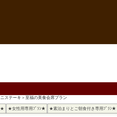
ミニステーキ＞至福の美食会席プラン
)★
★女性用専用ﾌﾟﾗﾝ★
★素泊まりとご朝食付き専用ﾌﾟﾗﾝ★