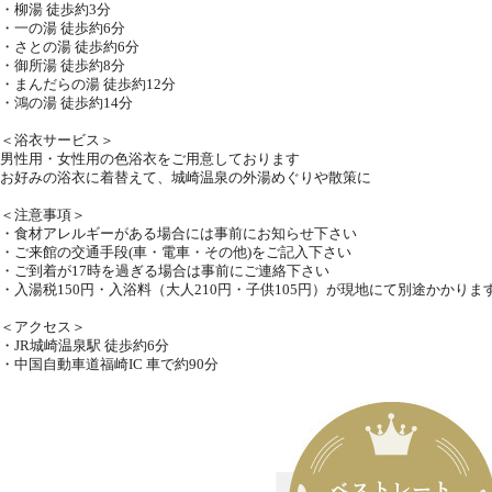
・柳湯 徒歩約3分
・一の湯 徒歩約6分
・さとの湯 徒歩約6分
・御所湯 徒歩約8分
・まんだらの湯 徒歩約12分
・鴻の湯 徒歩約14分
＜浴衣サービス＞
男性用・女性用の色浴衣をご用意しております
お好みの浴衣に着替えて、城崎温泉の外湯めぐりや散策に
＜注意事項＞
・食材アレルギーがある場合には事前にお知らせ下さい
・ご来館の交通手段(車・電車・その他)をご記入下さい
・ご到着が17時を過ぎる場合は事前にご連絡下さい
・入湯税150円・入浴料（大人210円・子供105円）が現地にて別途かかりま
＜アクセス＞
・JR城崎温泉駅 徒歩約6分
・中国自動車道福崎IC 車で約90分