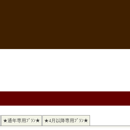
★通年専用ﾌﾟﾗﾝ★
★4月以降専用ﾌﾟﾗﾝ★