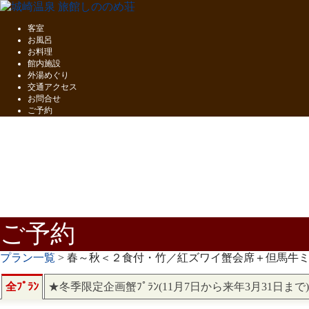
客室
お風呂
お料理
館内施設
外湯めぐり
交通アクセス
お問合せ
ご予約
五感で味わう
但馬の味覚
ご予約
プラン一覧
> 春～秋＜２食付・竹／紅ズワイ蟹会席＋但馬牛
全ﾌﾟﾗﾝ
★冬季限定企画蟹ﾌﾟﾗﾝ(11月7日から来年3月31日まで