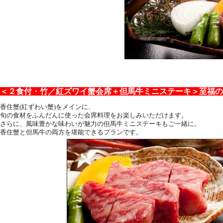
＜２食付・竹／紅ズワイ蟹会席＋但馬牛ミニステーキ＞至福の
香住蟹(紅ずわい蟹)をメインに、
旬の食材をふんだんに使った会席料理をお楽しみいただけます。
さらに、風味豊かな味わいが魅力の但馬牛ミニステーキもご一緒に。
香住蟹と但馬牛の両方を堪能できるプランです。