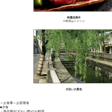
特選但馬牛
※料理はイメージ
川沿いの景色
＜お食事＞お部屋食
■夕食
・香住蟹(紅ずわい蟹)のお料理