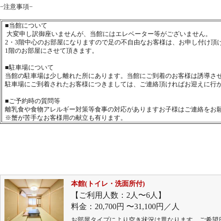
−注意事項−
■
当館について
大変申し訳御座いませんが、当館にはエレベーター等がございません。
2・3階中心のお部屋になりますので足の不自由なお客様は、お申し付け頂
1階のお部屋にさせて頂きます。
■
駐車場について
当館の駐車場は少し離れた所にあります。当館にご到着のお客様は誘導さ
駐車場にご到着されたお客様につきましては、ご連絡頂ければお迎えに行
■
ご予約時の質問等
離乳食や食物アレルギー対策等食事の対応がありますお子様はご連絡をお
※蟹が苦手なお客様用の献立も有ります。
本館(トイレ・洗面所付)
【ご利用人数：2人〜6人】
料金：20,700円 〜31,100円／人
お部屋タイプにより空き状況は異なります。ご希望