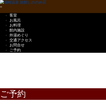
客室
お風呂
お料理
館内施設
外湯めぐり
交通アクセス
お問合せ
ご予約
五感で味わう
但馬の味覚
ご予約