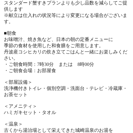
スタンダード蟹すきプランよりも少し品数を減らしてご提
供します
※献立は仕入れの状況等により変更になる場合がございま
す。
■朝食
お味噌汁、焼き魚など、日本の朝の定番メニューに
季節の食材を使用した和食膳をご用意します。
丹波産コシヒカリの炊き立てごはんと一緒にお楽しみくだ
さい。
・ご朝食時間：7時30分 または 8時00分
・ご朝食会場：お部屋食
＜部屋設備＞
洗浄機付きトイレ・個別空調・洗面台・テレビ・冷蔵庫・
お茶セット
＜アメニティ＞
ハミガキセット・タオル
＜温泉＞
古くから湯治場として栄えてきた城崎温泉のお湯を