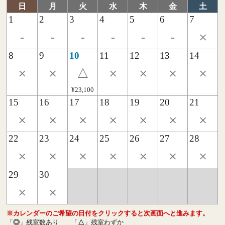
日
月
火
水
木
金
土
1
2
3
4
5
6
7
×
-
-
-
-
-
-
8
9
10
11
12
13
14
×
×
×
×
×
×
△
¥23,100
15
16
17
18
19
20
21
×
×
×
×
×
×
×
22
23
24
25
26
27
28
×
×
×
×
×
×
×
29
30
×
×
※カレンダーのご希望の日付をクリックすると次画面へと進みます。
「
◎
」残室数あり
「
△
」残室わずか