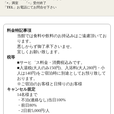
「
×
」満室
「
−
」受付終了
「
TEL
」お電話にてお問合せ下さい
料金特記事項
当館では食料や飲料のお持込みはご遠慮頂いてお
ります。
悪しからず御了承下さいませ。
宜しくお願い致します。
税等
■サーヒ゛ス料金・消費税込みです。
■入湯税(大人のみ150円)、入浴料(大人280円・小
人は140円)をご宿泊時に別途としてお預り致して
おります。
※ご宿泊のお客様と日帰りのお客様
キャンセル規定
14名様まで
・不泊(連絡なし)当日100%
・前日80%
・2日前5,000円/人