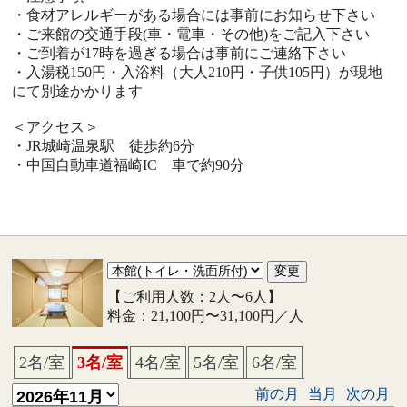
・食材アレルギーがある場合には事前にお知らせ下さい
・ご来館の交通手段(車・電車・その他)をご記入下さい
・ご到着が17時を過ぎる場合は事前にご連絡下さい
・入湯税150円・入浴料（大人210円・子供105円）が現地
にて別途かかります
＜アクセス＞
・JR城崎温泉駅 徒歩約6分
・中国自動車道福崎IC 車で約90分
【ご利用人数：2人〜6人】
料金：21,100円〜31,100円／人
2名/室
3名/室
4名/室
5名/室
6名/室
前の月
当月
次の月